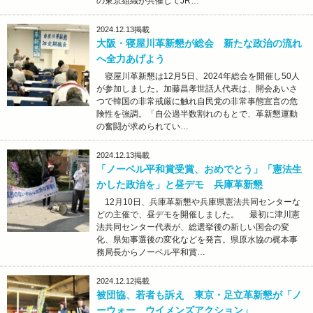
の東京組織が共催してJR…
2024.12.13
掲載
大阪・寝屋川革新懇が総会 新たな政治の流れ
へ全力あげよう
寝屋川革新懇は12月5日、2024年総会を開催し50人
が参加しました。加藤昌孝世話人代表は、開会あいさ
つで韓国の非常戒厳に触れ自民党の非常事態宣言の危
険性を強調。「自公過半数割れのもとで、革新懇運動
の奮闘が求められてい…
2024.12.13
掲載
「ノーベル平和賞受賞、おめでとう」「憲法生
かした政治を」と昼デモ 兵庫革新懇
12月10日、兵庫革新懇や兵庫県憲法共同センターな
どの主催で、昼デモを開催しました。 最初に津川憲
法共同センター代表が、総選挙後の新しい国会の変
化、県知事選後の変化などを発言。県原水協の梶本事
務局長からノーベル平和賞…
2024.12.12
掲載
被団協、若者も訴え 東京・足立革新懇が「ノ
ーウォー ウイメンズアクション」