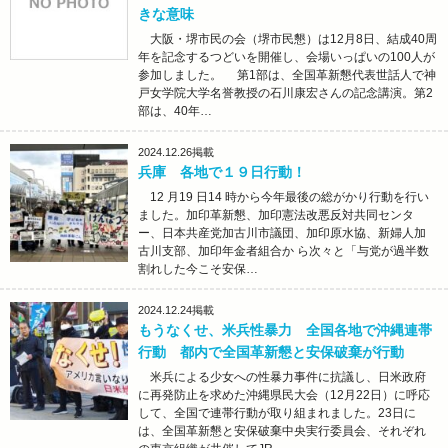
きな意味
大阪・堺市民の会（堺市民懇）は12月8日、結成40周
年を記念するつどいを開催し、会場いっぱいの100人が
参加しました。 第1部は、全国革新懇代表世話人で神
戸女学院大学名誉教授の石川康宏さんの記念講演。第2
部は、40年…
2024.12.26
掲載
兵庫 各地で１９日行動！
12 月19 日14 時から今年最後の総がかり行動を行い
ました。加印革新懇、加印憲法改悪反対共同センタ
ー、日本共産党加古川市議団、加印原水協、新婦人加
古川支部、加印年金者組合か ら次々と「与党が過半数
割れした今こそ安保…
2024.12.24
掲載
もうなくせ、米兵性暴力 全国各地で沖縄連帯
行動 都内で全国革新懇と安保破棄が行動
米兵による少女への性暴力事件に抗議し、日米政府
に再発防止を求めた沖縄県民大会（12月22日）に呼応
して、全国で連帯行動が取り組まれました。23日に
は、全国革新懇と安保破棄中央実行委員会、それぞれ