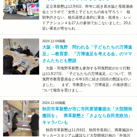
足立革新懇は12月6日、昨年に続き原水協と母親連絡
会とコラボで「女性と子どもたちの命を守ろう！ 核
戦争許さない、核兵器禁止条約に署名・批准を」 レッ
ドアクション４を27人の参加でおこないました。20人
近い署名が寄せられ…
2024.12.04
掲載
大阪・羽曳野 問われる「子どもたちの万博遠
足」―教育委、「万博遠足を考える会」のママ
さんたちとも懇談
大阪・羽曳野革新懇も参加する羽曳野総がかり行動
は11月27日、「子どもたちの万博遠足」について、羽
曳野市教育委員会と今年3月に続き2回目の懇談を行い
ました。 まず、市教委から「万博遠足」の進捗度に
ついて報告を受けまし…
2024.12.04
掲載
秋田市革新懇が市に市民要望書提出「大型開発
撤回を」 県革新懇と「さよなら自民党政治」
キャラバンも
秋田市革新懇は11月8日、秋田市長宛に、商業施設や
サッカースタジアム建設など大型開発計画の「外旭川