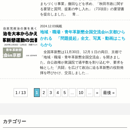
まちづくり事業」撤回などを求め、「秋田市政に関す
る要望と質問、提案の申し入れ」（73項目）の要望書
を提出しました。 青…
2024.12.03
掲載
地域・職場・青年革新懇全国交流会in京都ひら
かれる 「問題提起」全文、写真・動画はこち
らから
全国革新懇は11月30日、12月１日の両日、京都で
「地域・職場・青年革新懇全国交流会」を開きまし
た。自公政権が衆議院で過半数を割り込む中、要求を
軸とした「共闘」を広げて政治に迫る革新懇の役割発
揮を呼びかけ、交流しました…
1 / 13
1
2
3
4
5
...
10
...
»
最後 »
カテゴリー