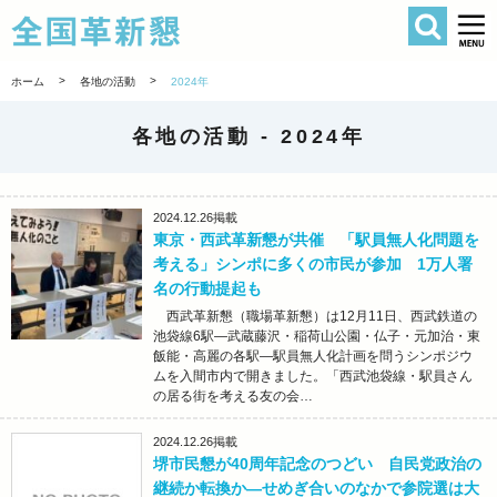
検索
全国革新懇 
>
>
ホーム
各地の活動
2024年
各地の活動 -
2024年
2024.12.26
掲載
東京・西武革新懇が共催 「駅員無人化問題を
考える」シンポに多くの市民が参加 1万人署
名の行動提起も
西武革新懇（職場革新懇）は12月11日、西武鉄道の
池袋線6駅―武蔵藤沢・稲荷山公園・仏子・元加治・東
飯能・高麗の各駅―駅員無人化計画を問うシンポジウ
ムを入間市内で開きました。「西武池袋線・駅員さん
の居る街を考える友の会…
2024.12.26
掲載
堺市民懇が40周年記念のつどい 自民党政治の
継続か転換か―せめぎ合いのなかで参院選は大