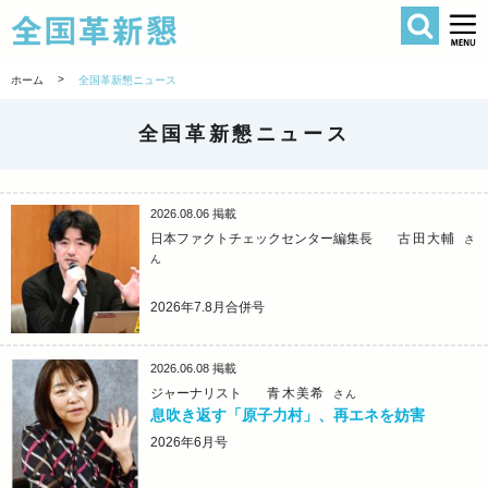
検索
全国革新懇 
>
ホーム
全国革新懇ニュース
全国革新懇ニュース
2026.08.06
掲載
日本ファクトチェックセンター編集長
古田大輔
さ
ん
2026年7.8月合併号
2026.06.08
掲載
ジャーナリスト
青木美希
さん
息吹き返す「原子力村」、再エネを妨害
2026年6月号