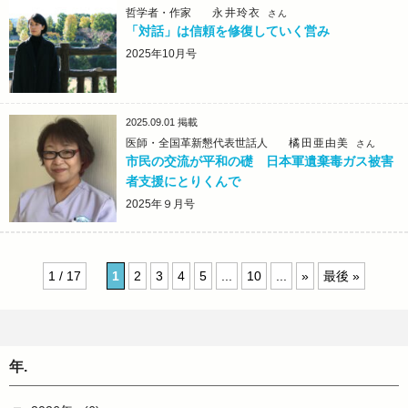
哲学者・作家
永井玲衣
さん
「対話」は信頼を修復していく営み
2025年10月号
2025.09.01
掲載
医師・全国革新懇代表世話人
橘田亜由美
さん
市民の交流が平和の礎 日本軍遺棄毒ガス被害
者支援にとりくんで
2025年９月号
1 / 17
1
2
3
4
5
...
10
...
»
最後 »
年.