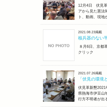
12月4日 伏見
アから見た憲法
ト、動画、現地
2021.08.23
掲載
核兵器のない
８月6日、京都革
クリック
2021.07.26
掲載
「伏見の環境
伏見革新懇202
県熱海市伊豆山
行方不明者が出