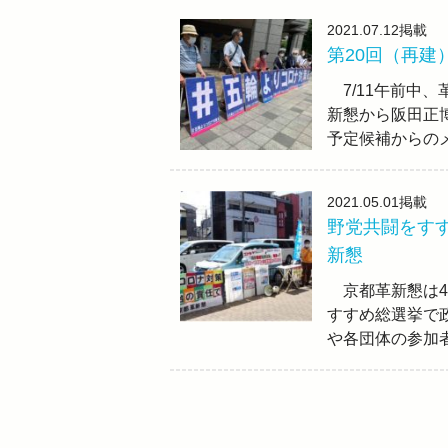
2021.07.12
掲載
第20回（再
7/11午前中
新懇から阪田正
予定候補からの
2021.05.01
掲載
野党共闘をす
新懇
京都革新懇は4
すすめ総選挙で
や各団体の参加