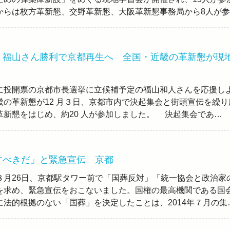
からは枚方革新懇、交野革新懇、大阪革新懇事務局から8人が参
】福山さん勝利で京都再生へ 全国・近畿の革新懇が現
投開票の京都市長選挙に立候補予定の福山和人さんを応援し
畿の革新懇が12 月３日、京都市内で決起集会と街頭宣伝を繰り
革新懇をはじめ、約20 人が参加しました。 決起集会であ…
すべきだ」と緊急宣伝 京都
月26日、京都駅タワー前で「国葬反対」「統一協会と政治家
を求め、緊急宣伝をおこないました。国権の最高機関である国
に法的根拠のない「国葬」を決定したことは、2014年７月の集