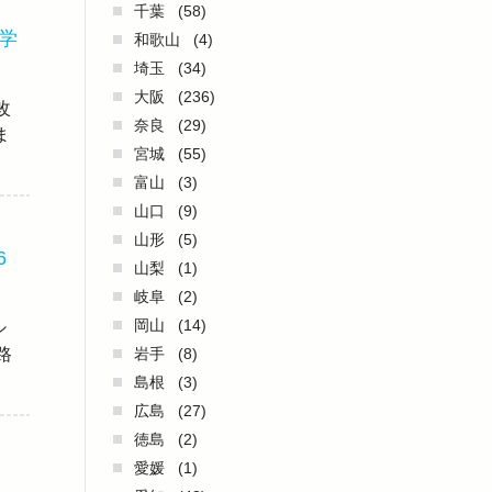
千葉
(58)
学
和歌山
(4)
埼玉
(34)
大阪
(236)
改
奈良
(29)
ま
宮城
(55)
富山
(3)
山口
(9)
山形
(5)
6
山梨
(1)
岐阜
(2)
岡山
(14)
シ
路
岩手
(8)
島根
(3)
広島
(27)
徳島
(2)
愛媛
(1)