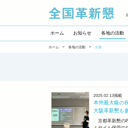
全国
ホーム
お知らせ
各地の活動
>
>
ホーム
各地の活動
京都
2025.02.13
掲載
本州最大級の
大阪革新懇も
京都革新懇の呼
ミサイル保管の