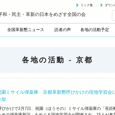
リンク集
ダウン
革新懇 - 「国民が主人公」の日本をめざして -
平和・民主・革新の日本をめざす全国の会
全国革新懇ニュース
読者の声
各地の活動予定
各地の活動 -
京都
祝園ミサイル弾薬庫 京都革新懇呼びかけの現地学習会
参加
びかけで2月7日、祝園（ほうその）ミサイル弾薬庫の「長距
ための弾薬庫新設」をめぐる現地学習会が開催され、15人が参