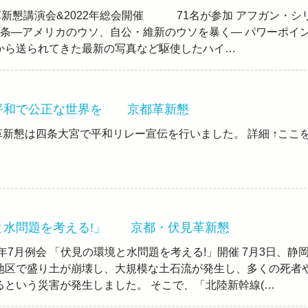
革新懇講演会&2022年総会開催 71名が参加 アフガン・シ
9条—アメリカのウソ、自公・維新のウソを暴く— パワーポイ
から送られてきた最新の写真など駆使したハイ…
平和で公正な世界を 京都革新懇
新懇は四条大宮で平和リレー宣伝を行いました。 詳細 ↑ここ
と水問題を考える!」 京都・伏見革新懇
1年7月例会 「伏見の環境と水問題を考える!」開催 7月3日、静
地区で盛り土が崩壊し、大規模な土石流が発生し、多くの死者
るという災害が発生しました。 そこで、「北陸新幹線(…