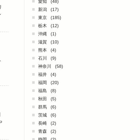
愛知
(48)
リ
新潟
(17)
ン
東京
(185)
栃木
(12)
沖縄
(1)
滋賀
(10)
熊本
(4)
石川
(9)
を
神奈川
(58)
福井
(4)
福岡
(20)
福島
(8)
秋田
(5)
群馬
(6)
岡
茨城
(6)
や
長崎
(2)
青森
(2)
静岡
(2)