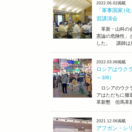
2022.06.02
掲載
「軍事国家｣
習講演会
革新・山科の会
憲論の危険性」
した。 講師は
2022.03.08
掲載
ロシアはウクラ
～3/8）
ロシアのウクラ
アはただちに撤
革新懇 但馬革新
2021.12.06
掲載
アフガン・シ