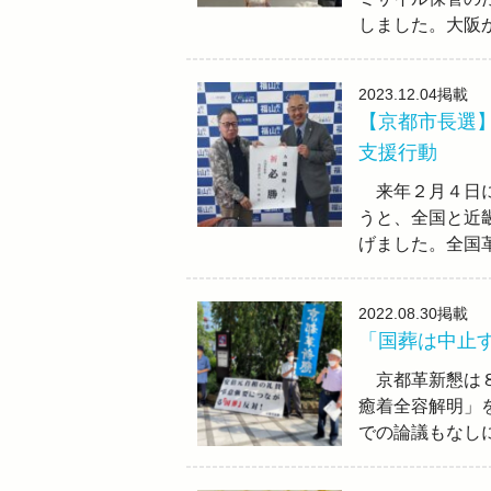
しました。大阪
2023.12.04
掲載
【京都市長選
支援行動
来年２月４日に
うと、全国と近
げました。全国
2022.08.30
掲載
「国葬は中止
京都革新懇は８
癒着全容解明」
での論議もなし