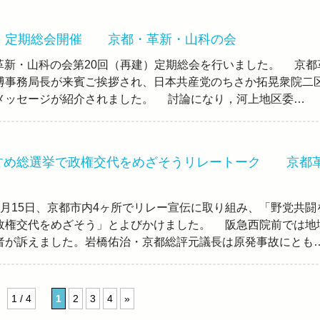
建）定期総会開催 京都・革新・山科の会
、革新・山科の会第20回（再建）定期総会を行いました。 京都
博事務局長が来賓ご挨拶され、日本共産党のちさか拓晃衆院二
メッセージが紹介されました。 討論になり，河上地区委…
すめ総選挙で政権交代をめざそうリレートーク 京都
月15日、京都市内4ヶ所でリレー宣伝に取り組み、「野党共闘
政権交代をめざそう」とよびかけました。 阪急西院前では地
者が訴えました。岩橋佑治・京都総評元議長は原発事故にとも
1 / 4
1
2
3
4
»