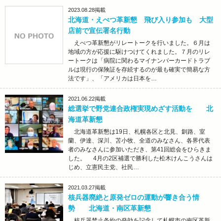
2023.08.28
掲載
北海道・えべつ革新懇 飛び入り参加も 大型
店前で宣伝署名行動
えべつ革新懇がリレートークを行いました。６月は
地域の方が応援に駆けつけてくれました。７月のリレ
ートークは「病院に関わるマイナンバーカードトラブ
ルは現行の保険証を存続するのが最も確実で簡易な方
法です」、「アメリカは日本を…
2021.06.22
掲載
総選挙で野党連合政権実現めざす活動を 北
海道革新懇
北海道革新懇は19日、札幌各区と北見、釧路、室
蘭、伊達、深川、苫小牧、全道のみなさん、各界代表
者のみなさんに参加いただき、第41回総会をひらきま
した。 4月の2区補選で勝利した松木けんこうさんは
じめ、立憲民主党、社民…
2021.03.27
掲載
核兵器廃絶と原発ゼロの運動が響き合う情
勢 北海道・南区革新懇
核兵器禁止条約の発効を記念して札幌市の南区革新