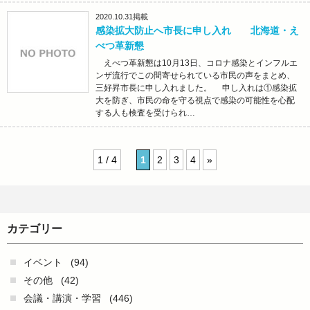
2020.10.31
掲載
感染拡大防止へ市長に申し入れ 北海道・え
べつ革新懇
えべつ革新懇は10月13日、コロナ感染とインフルエ
ンザ流行でこの間寄せられている市民の声をまとめ、
三好昇市長に申し入れました。 申し入れは①感染拡
大を防ぎ、市民の命を守る視点で感染の可能性を心配
する人も検査を受けられ…
1 / 4
1
2
3
4
»
カテゴリー
イベント
(94)
その他
(42)
会議・講演・学習
(446)