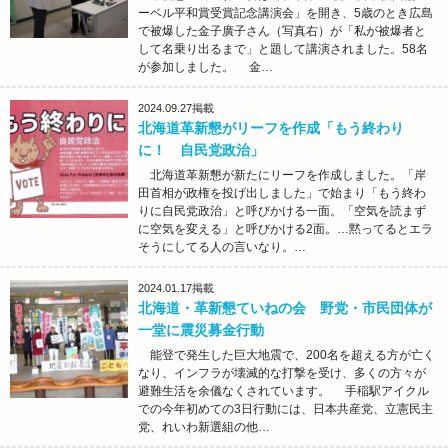
ーベル平和賞受賞記念講演会」を開き、5歳のとき広島
で被爆した金子廣子さん（写真右）が「私が被爆者と
して名乗り出るまで」と題して講演されました。58名
が参加しました。 金…
2024.09.27
掲載
北海道革新懇がリーフを作成「もう終わり
に！ 自民党政治」
北海道革新懇が新たにリーフを作成しました。「岸
田首相が政権を投げ出しました」で始まり「もう終わ
りに自民党政治」と呼びかける一面。「空気を読まず
に空気を変える」と呼びかける2面。…黙ってるとエラ
そうにしてる人の言いなり。…
2024.01.17
掲載
北海道・革新懇ていねの会 野党・市民団体が
一堂に震災募金行動
能登で発生した巨大地震で、200名を超える方が亡く
なり、インフラが壊滅的な打撃を受け、多くの方々が
避難生活を余儀なくされています。 手稲駅アイクル
での今年初めての3日行動には、日本共産党、立憲民主
党、れいわ新選組の他…