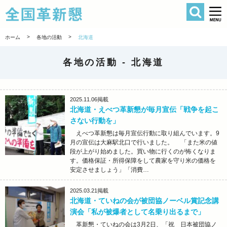
検索
全国革新懇 
>
>
ホーム
各地の活動
北海道
各地の活動 -
北海道
2025.11.06
掲載
北海道・えべつ革新懇が毎月宣伝「戦争を起こ
さない行動を」
えべつ革新懇は毎月宣伝行動に取り組んでいます。9
月の宣伝は大麻駅北口で行いました。 「また米の値
段が上がり始めました。買い物に行くのが怖くなりま
す。価格保証・所得保障をして農家を守り米の価格を
安定させましょう」「消費…
2025.03.21
掲載
北海道・ていねの会が被団協ノーベル賞記念講
演会「私が被爆者として名乗り出るまで」
革新懇・ていねの会は3月2日、「祝 日本被団協ノ