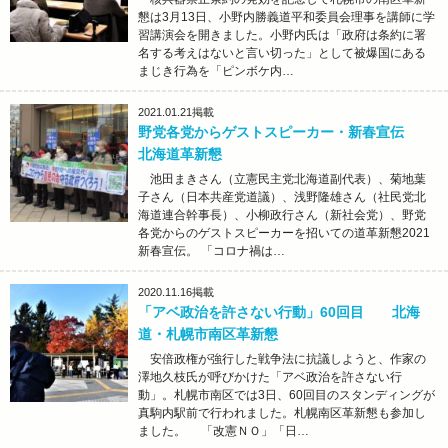
懇は3月13日、小野内勝義道平和委員会理事を講師に学
習講演会を開きました。小野内氏は「政府は条約に署
名する考えはないと言い切った」として被爆国にある
まじき行為を「ピンボケ内…
2021.01.21
掲載
野党各党からゲストスピーカー・新春宣伝
北海道革新懇
池田まきさん（立憲民主党北海道副代表）、菊地葉
子さん（日本共産党道議）、浅野隆雄さん（社民党北
海道連合幹事長）、小柳政行さん（新社会党）、野党
各党からのゲストスピーカーを招いての道革新懇2021
新春宣伝。 「コロナ禍は…
2020.11.16
掲載
「アベ政治を許さない行動」60回目 北海
道・札幌市南区革新懇
安倍政権が強行した戦争法に抗議しようと、作家の
澤地久枝氏が呼びかけた「アベ政治を許さない行
動」。札幌市南区では3日、60回目のスタンディングが
真駒内駅前で行われました。札幌南区革新懇も参加し
ました。 「改憲ＮＯ」「日…