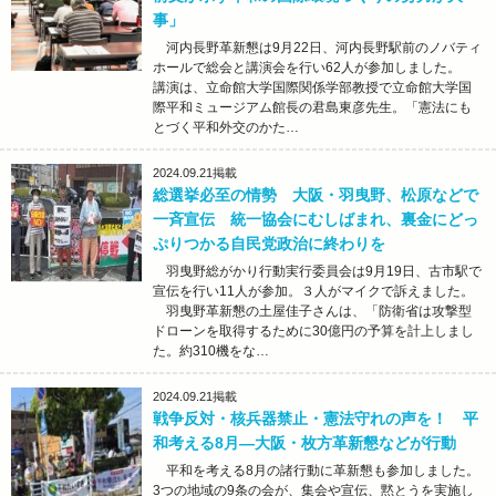
事」
河内長野革新懇は9月22日、河内長野駅前のノバティ
ホールで総会と講演会を行い62人が参加しました。
講演は、立命館大学国際関係学部教授で立命館大学国
際平和ミュージアム館長の君島東彦先生。「憲法にも
とづく平和外交のかた…
2024.09.21
掲載
総選挙必至の情勢 大阪・羽曳野、松原などで
一斉宣伝 統一協会にむしばまれ、裏金にどっ
ぷりつかる自民党政治に終わりを
羽曳野総がかり行動実行委員会は9月19日、古市駅で
宣伝を行い11人が参加。３人がマイクで訴えました。
羽曳野革新懇の土屋佳子さんは、「防衛省は攻撃型
ドローンを取得するために30億円の予算を計上しまし
た。約310機をな…
2024.09.21
掲載
戦争反対・核兵器禁止・憲法守れの声を！ 平
和考える8月―大阪・枚方革新懇などが行動
平和を考える8月の諸行動に革新懇も参加しました。
3つの地域の9条の会が、集会や宣伝、黙とうを実施し