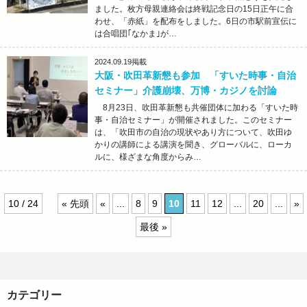
ました。枚方母親連絡会は終戦記念日の15日正午に合
わせ、「赤紙」を配布をしました。6日の市駅前宣伝に
は合唱団｢なかま｣が…
2024.09.19
掲載
大阪・吹田革新懇も参加 「すいた時事・自治
セミナー」介護崩壊、万博・カジノを討論
8月23日、吹田革新懇も共催団体に加わる「すいた時
事・自治セミナー」が開催されました。このセミナー
は、「吹田市の自治の現状やあり方について、吹田ゆ
かりの講師による講演を聞き、グローバルに、ローカ
ルに、様ざまな角度からみ…
10 / 24
« 先頭
«
...
8
9
10
11
12
...
20
...
»
最後 »
カテゴリー