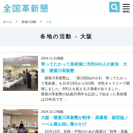
検索
全国革新懇 
>
>
ホーム
各地の活動
大阪
各地の活動 -
大阪
2024.11.01
掲載
寄ってたかって美術展に市民600人が参加 大
阪・寝屋川革新懇
寝屋川革新懇は、「第15回ねやがわ 寄ってたかっ
て美術展」を10月19日から5日間、市民ギャラリーで開
催しました。600人を超える入場者がありました。
寝屋川革新懇の結成25周年を記念して始まった美術展
は15年目です…
2024.10.17
掲載
大阪・寝屋川革新懇が戦争・原爆展 被団協ノ
ーベル賞お祝い幕かかげ
10月13日、非核・平和のための寝屋川「戦争・原爆