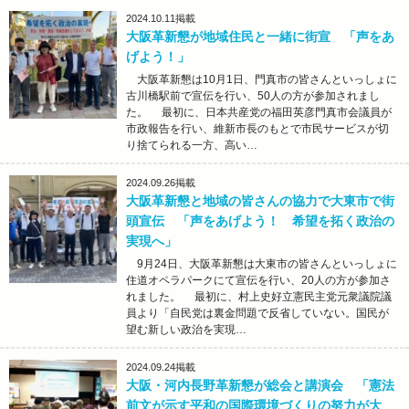
2024.10.11
掲載
大阪革新懇が地域住民と一緒に街宣 「声をあ
げよう！」
大阪革新懇は10月1日、門真市の皆さんといっしょに
古川橋駅前で宣伝を行い、50人の方が参加されまし
た。 最初に、日本共産党の福田英彦門真市会議員が
市政報告を行い、維新市長のもとで市民サービスが切
り捨てられる一方、高い…
2024.09.26
掲載
大阪革新懇と地域の皆さんの協力で大東市で街
頭宣伝 「声をあげよう！ 希望を拓く政治の
実現へ」
9月24日、大阪革新懇は大東市の皆さんといっしょに
住道オペラパークにて宣伝を行い、20人の方が参加さ
れました。 最初に、村上史好立憲民主党元衆議院議
員より「自民党は裏金問題で反省していない。国民が
望む新しい政治を実現…
2024.09.24
掲載
大阪・河内長野革新懇が総会と講演会 「憲法
前文が示す平和の国際環境づくりの努力が大