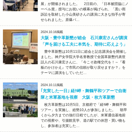
展」が開催されました。 2日前の、「日本被団協にノ
ーベル賞」授与にお祝いの横幕が掲げられ、「黒い雨
訴訟を取材した小山美砂さんの講演に大きな拍手が寄
せられました。原爆パ…
2024.10.16
掲載
大阪・豊中革新懇が総会 石川康宏さんが講演
「声を届ける工夫に本気を、期待に応えよう」
豊中革新懇は10月11日に総会と記念講演会を開催し
ました。神戸女学院大学名誉教授で全国革新懇代表世
話人の石川康宏さんに、「今こそ政権交代を！～『看
板のかけかえ』で市民の信頼が取り戻せますか？」を
テーマに講演をしていただ…
2024.10.11
掲載
｢充実した一日｣ 経ｹ岬・舞鶴平和ツアーで自衛
隊と米軍基地を視察 大阪・枚方革新懇
枚方革新懇は10月5日、京都府で「経ｹ岬・舞鶴平和
ツアー」を実施し、総勢10人が参加しました。 朝早
くから夕方までの強行日程でしたが、米軍通信基地前
での視察や、引揚館見学、道の駅での休憩・買い物も
し、参加者は充実した…