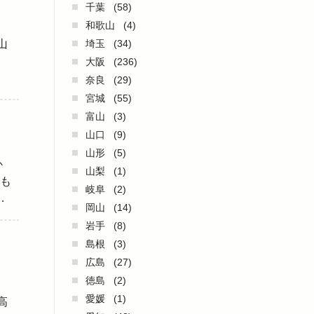
千葉
(58)
和歌山
(4)
山
埼玉
(34)
大阪
(236)
奈良
(29)
宮城
(55)
富山
(3)
山口
(9)
山形
(5)
か
山梨
(1)
も
岐阜
(2)
…
岡山
(14)
岩手
(8)
島根
(3)
広島
(27)
徳島
(2)
愛媛
(1)
高