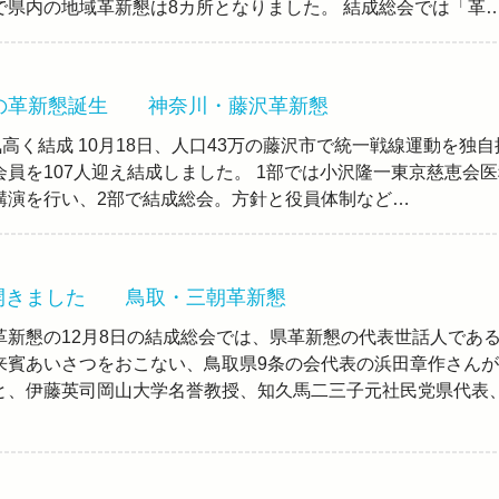
で県内の地域革新懇は8カ所となりました。 結成総会では「革
目の革新懇誕生 神奈川・藤沢革新懇
気高く結成 10月18日、人口43万の藤沢市で統一戦線運動を独自
員を107人迎え結成しました。 1部では小沢隆一東京慈恵会医
講演を行い、2部で結成総会。方針と役員体制など…
開きました 鳥取・三朝革新懇
革新懇の12月8日の結成総会では、県革新懇の代表世話人であ
来賓あいさつをおこない、鳥取県9条の会代表の浜田章作さんが
と、伊藤英司岡山大学名誉教授、知久馬二三子元社民党県代表