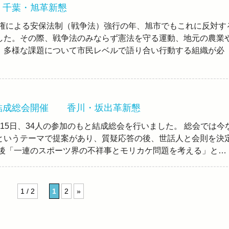
千葉・旭革新懇
倍政権による安保法制（戦争法）強行の年、旭市でもこれに反対す
した。その際、戦争法のみならず憲法を守る運動、地元の農業
、多様な課題について市民レベルで語り合い行動する組織が必
結成総会開催 香川・坂出革新懇
15日、34人の参加のもと結成総会を行いました。 総会では今
というテーマで提案があり、質疑応答の後、世話人と会則を決
会後「一連のスポーツ界の不祥事とモリカケ問題を考える」と…
1 / 2
1
2
»