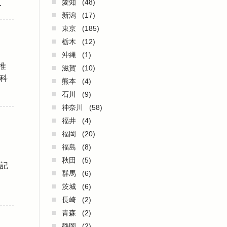
愛知
(48)
…
新潟
(17)
東京
(185)
栃木
(12)
沖縄
(1)
推
滋賀
(10)
科
熊本
(4)
石川
(9)
神奈川
(58)
福井
(4)
福岡
(20)
福島
(8)
る
秋田
(5)
記
群馬
(6)
、
茨城
(6)
長崎
(2)
青森
(2)
静岡
(2)