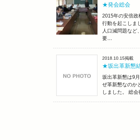
★発会総会 
2015年の安
行動を起こしま
人口減問題など
要…
2018.10.15
掲載
★坂出革新懇
坂出革新懇は9月
ぜ革新懇なのか
しました。 総