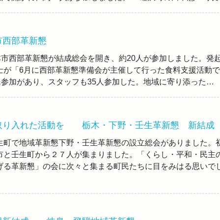
市西部革新懇
本市西部革新懇が結成総会を開き、約20人が参加しました。発
士が「6月に西部革新懇準備会が主催して行った食料支援活動で
民参加があり、スタッフも35人参加した。地域に寄り添った…
取り入れた活動を 栃木・下野・壬生革新懇 新結成
町で地域革新懇下野・壬生革新懇の設立総会がありました。
市と壬生町から２７人が集まりました。「くらし・平和・民主
げる革新懇」の会に次々と集まる町民たちに目をみはる思いで