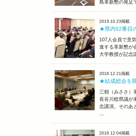
島革新懇の発足
2019.10.23
掲載
★県内52番
107人会員で意
進する革新懇が会
大学教授が記念
2018.12.21
掲載
★結成総会を
三朝（みささ）
長谷川稔県議が
念講演。そのあ
…
2018.12.04
掲載