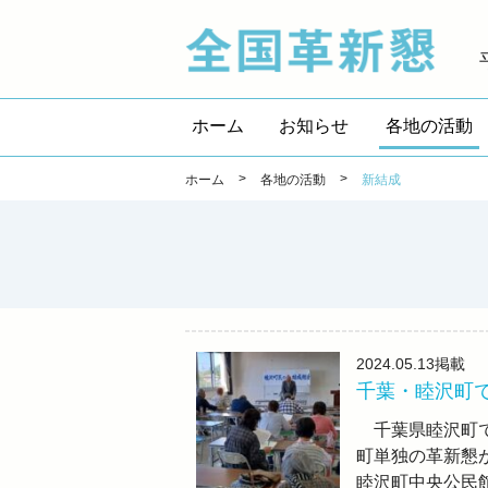
全国
ホーム
お知らせ
各地の活動
>
>
ホーム
各地の活動
新結成
2024.05.13
掲載
千葉・睦沢町
千葉県睦沢町で
町単独の革新懇
睦沢町中央公民