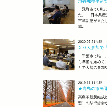
飛騨地域革新
飛騨市で8月2
た。 日本共産
市革新懇が果た
域…
2020.07.21
掲載
２０人参加で
千葉市で唯一、
ら準備を始めて
とで大勢の参加
2019.11.11
掲載
★高島の市民
高島革新懇結成
懇）の結成総会