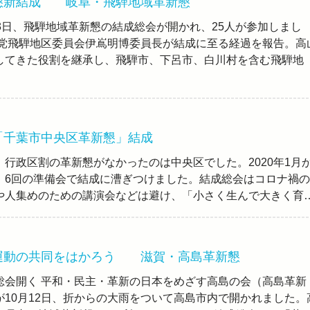
懇新結成 岐阜・飛騨地域革新懇
3日、飛騨地域革新懇の結成総会が開かれ、25人が参加しまし
党飛騨地区委員会伊嶌明博委員長が結成に至る経過を報告。高
してきた役割を継承し、飛騨市、下呂市、白川村を含む飛騨地
「千葉市中央区革新懇」結成
行政区割の革新懇がなかったのは中央区でした。2020年1月
、6回の準備会で結成に漕ぎつけました。結成総会はコロナ禍の
や人集めのための講演会などは避け、「小さく生んで大きく育
運動の共同をはかろう 滋賀・高島革新懇
総会開く 平和・民主・革新の日本をめざす高島の会（高島革新
が10月12日、折からの大雨をついて高島市内で開かれました。