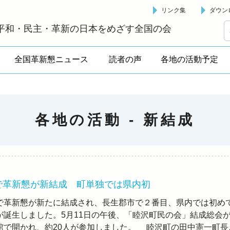
リンク集
ダウン
革新懇 - 「国民が主人公」の日本をめざして -
平和・民主・革新の日本をめざす全国の会
全国革新懇ニュース
読者の声
各地の活動予定
各地の活動 -
新結成
で革新懇が新結成 町単独では県内初
革新懇が新たに結成され、長生郡市で２番目、県内では初め
が誕生しました。5月11日の午後、「睦沢町民の会」結成総会
館で開かれ、約20人が参加しました。 睦沢町の田中憲一町長