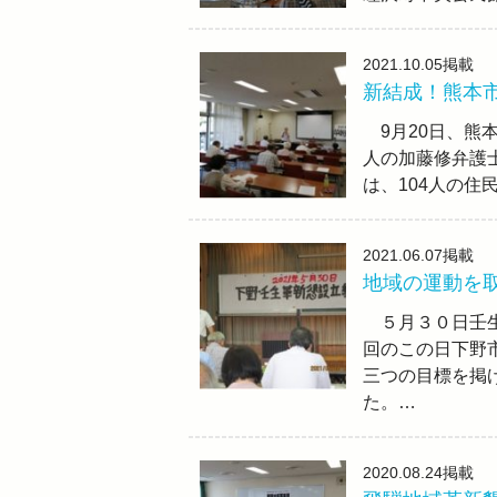
2021.10.05
掲載
新結成！熊本
9月20日、熊
人の加藤修弁護
は、104人の住
2021.06.07
掲載
地域の運動を
５月３０日壬生
回のこの日下野
三つの目標を掲
た。…
2020.08.24
掲載