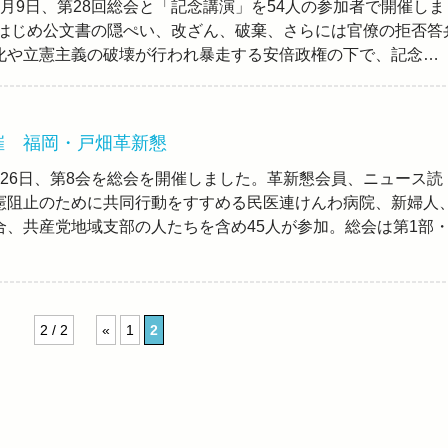
月9日、第28回総会と「記念講演」を54人の参加者で開催しま
をはじめ公文書の隠ぺい、改ざん、破棄、さらには官僚の拒否答
化や立憲主義の破壊が行われ暴走する安倍政権の下で、記念…
催 福岡・戸畑革新懇
月26日、第8会を総会を開催しました。革新懇会員、ニュース読
憲阻止のために共同行動をすすめる民医連けんわ病院、新婦人
合、共産党地域支部の人たちを含め45人が参加。総会は第1部
2 / 2
«
1
2