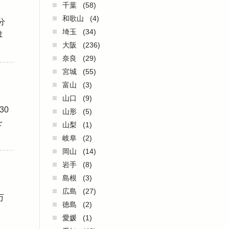
千葉
(58)
和歌山
(4)
分
埼玉
(34)
ま
大阪
(236)
奈良
(29)
宮城
(55)
富山
(3)
山口
(9)
30
山形
(5)
を
山梨
(1)
岐阜
(2)
岡山
(14)
岩手
(8)
島根
(3)
広島
(27)
万
徳島
(2)
。
愛媛
(1)