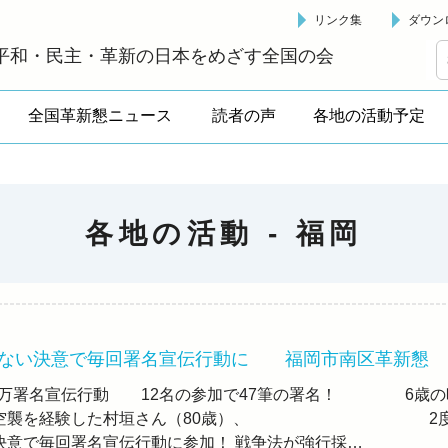
リンク集
ダウン
革新懇 - 「国民が主人公」の日本をめざして -
平和・民主・革新の日本をめざす全国の会
全国革新懇ニュース
読者の声
各地の活動予定
各地の活動 -
福岡
せない決意で毎回署名宣伝行動に 福岡市南区革新懇
00万署名宣伝行動 12名の参加で47筆の署名！ 6歳の
市で空襲を経験した村垣さん（80歳）、 2
決意で毎回署名宣伝行動に参加！ 戦争法が強行採…