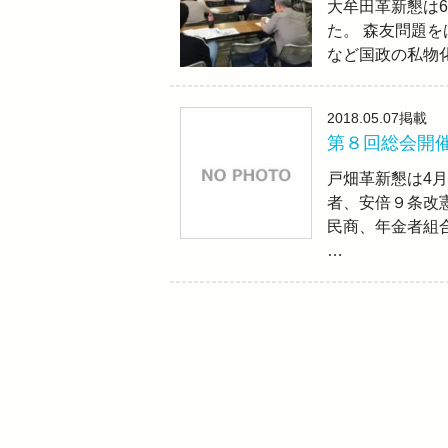
大牟田革新懇は6
た。 森友問題
など国政の私物
2018.05.07
掲載
第８回総会開
戸畑革新懇は4
者、安倍９条改
民商、年金者組
…