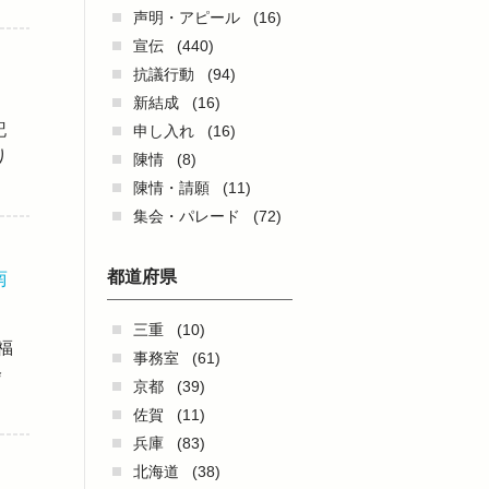
声明・アピール
(16)
宣伝
(440)
抗議行動
(94)
新結成
(16)
記
申し入れ
(16)
り
陳情
(8)
陳情・請願
(11)
集会・パレード
(72)
南
都道府県
三重
(10)
福
事務室
(61)
会
京都
(39)
佐賀
(11)
兵庫
(83)
北海道
(38)