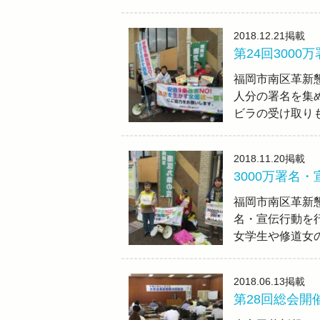
2018.12.21
掲載
第24回300
福岡市南区革新懇
人分の署名を集
ビラの受け取り
2018.11.20
掲載
3000万署名
福岡市南区革新懇
名・宣伝行動を
女学生や修道女
2018.06.13
掲載
第28回総会開