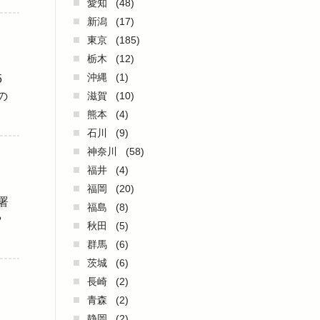
愛知
(48)
新潟
(17)
東京
(185)
栃木
(12)
沖縄
(1)
5
の
滋賀
(10)
熊本
(4)
石川
(9)
神奈川
(58)
福井
(4)
福岡
(20)
署
福島
(8)
や
秋田
(5)
群馬
(6)
茨城
(6)
長崎
(2)
青森
(2)
静岡
(2)