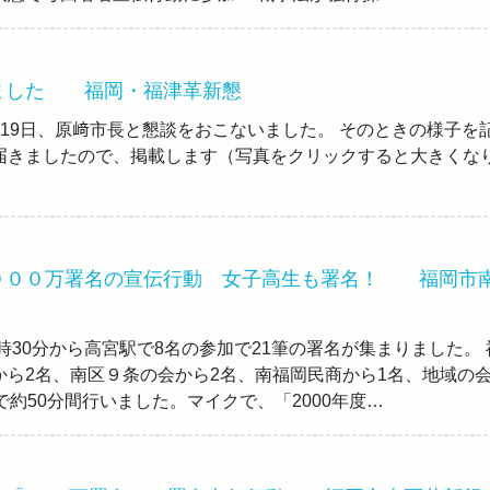
ました 福岡・福津革新懇
19日、原﨑市長と懇談をおこないました。 そのときの様子を
届きましたので、掲載します（写真をクリックすると大きくな
０００万署名の宣伝行動 女子高生も署名！ 福岡市
3時30分から高宮駅で8名の参加で21筆の署名が集まりました。 
から2名、南区９条の会から2名、南福岡民商から1名、地域の
で約50分間行いました。マイクで、「2000年度…