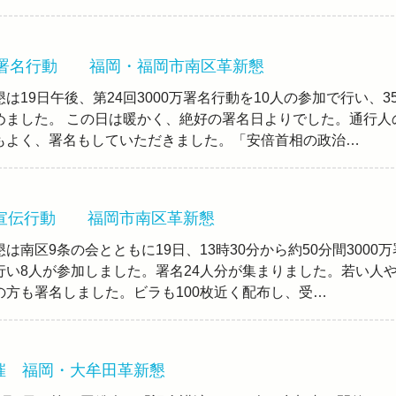
0万署名行動 福岡・福岡市南区革新懇
は19日午後、第24回3000万署名行動を10人の参加で行い、3
めました。 この日は暖かく、絶好の署名日よりでした。通行人
もよく、署名もしていただきました。「安倍首相の政治…
・宣伝行動 福岡市南区革新懇
は南区9条の会とともに19日、13時30分から約50分間3000万
行い8人が参加しました。署名24人分が集まりました。若い人
の方も署名しました。ビラも100枚近く配布し、受…
催 福岡・大牟田革新懇