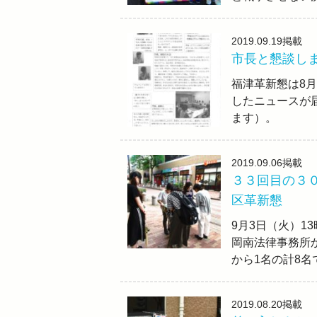
2019.09.19
掲載
市長と懇談し
福津革新懇は8月
したニュースが
ます）。
2019.09.06
掲載
３３回目の３
区革新懇
9月3日（火）1
岡南法律事務所
から1名の計8名
2019.08.20
掲載