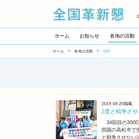
全国
ホーム
お知らせ
各地の活動
>
>
ホーム
各地の活動
福岡
2019.09.20
掲載
2度と戦争さ
34回目の30
四国の高松
と戦争させない