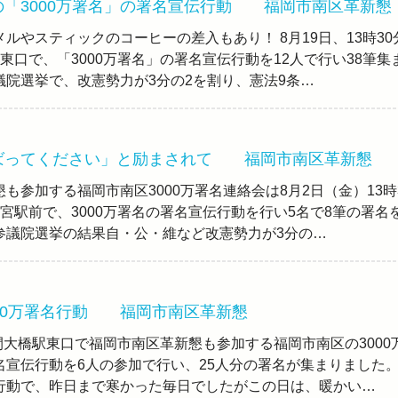
の「3000万署名」の署名宣伝行動 福岡市南区革新懇
ルやスティックのコーヒーの差入もあり！ 8月19日、13時30
東口で、「3000万署名」の署名宣伝行動を12人で行い38筆集
議院選挙で、改憲勢力が3分の2を割り、憲法9条…
ばってください」と励まされて 福岡市南区革新懇
も参加する福岡市南区3000万署名連絡会は8月2日（金）13時
宮駅前で、3000万署名の署名宣伝行動を行い5名で8筆の署名
参議院選挙の結果自・公・維など改憲勢力が3分の…
000万署名行動 福岡市南区革新懇
分間大橋駅東口で福岡市南区革新懇も参加する福岡市南区の3000
名宣伝行動を6人の参加で行い、25人分の署名が集まりました
行動で、昨日まで寒かった毎日でしたがこの日は、暖かい…