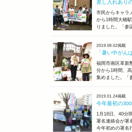
差し入れあり
市民からキャラメ
から1時間大橋駅
りました。「参
2019.08.02
掲載
「暑い中がん
福岡市南区革新懇
分から1時間、高
集めました。「
2019.01.24
掲載
今年最初の3
1月18日、40
署名連絡会が署
今年初めの署名