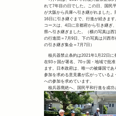
れて7年目の日でした。この日、国民
が大阪から兵庫へ引き継がれました。
16日に引き継ぐまで、行進が続きます
コースは、4日に京都府から引き継ぎ、
県へ引き継ぎました。（横の写真は西
の行進団＝7月9日、下の写真は川西市
の引き継ぎ集会＝7月7日）
核兵器禁止条約は2021年1月22日に
在93ヶ国が署名、70ヶ国・地域で批
ます。日本政府は、唯一の被爆国であ
参加を求める意見書が広がっているよう
への参加を求めています。
核兵器廃絶へ、国民平和行進を成功