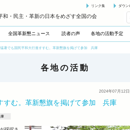
リンク集
ダウン
革新懇 - 「国民が主人公」の日本をめざして -
平和・民主・革新の日本をめざす全国の会
全国革新懇ニュース
読者の声
各地の活動予定
猛暑でも国民平和大行進すすむ。革新懇旗を掲げて参加 兵庫
各地の活動
2024年07月12
すすむ。革新懇旗を掲げて参加 兵庫
兵庫
約が採択さ