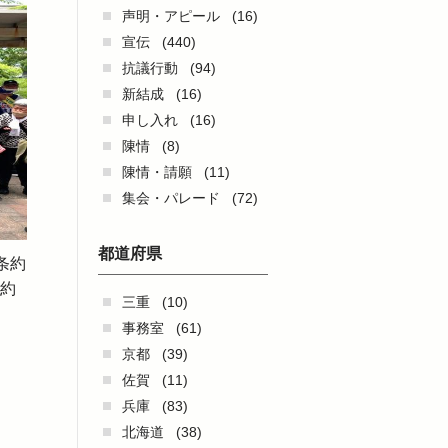
声明・アピール
(16)
宣伝
(440)
抗議行動
(94)
新結成
(16)
申し入れ
(16)
陳情
(8)
陳情・請願
(11)
集会・パレード
(72)
都道府県
条約
条約
三重
(10)
事務室
(61)
京都
(39)
佐賀
(11)
兵庫
(83)
北海道
(38)