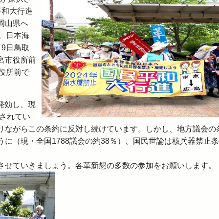
平和大行進
岡山県へ
。日本海
9日鳥取
宮市役所前
役所前で
発効し、現
准されてい
りながらこの条約に反対し続けています。しかし、地方議会の
に（現・全国1788議会の約38％）、国民世論は核兵器禁止
させていきましょう。各革新懇の多数の参加をお願いします。