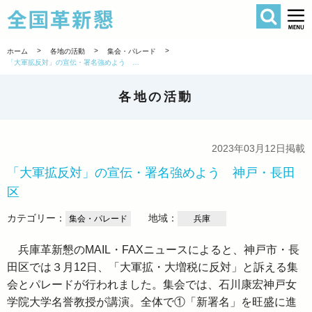
検索
全国革新懇 
>
>
>
ホーム
各地の活動
集会・パレード
「大軍拡反対」の宣伝・署名強めよう 神戸・長田区
各地の活動
2023年03月12日掲載
「大軍拡反対」の宣伝・署名強めよう 神戸・長田
区
カテゴリー：
地域：
集会・パレード
兵庫
兵庫革新懇のMAIL・FAXニュースによると、神戸市・長
田区では３月12日、「大軍拡・大増税に反対」と訴える集
会とパレードが行われました。集会では、石川康宏神戸女
学院大学名誉教授が講演。全体で①「新署名」を旺盛に進