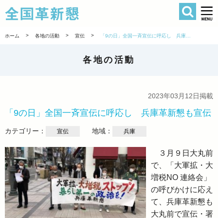
検索
全国革新懇 
>
>
>
ホーム
各地の活動
宣伝
「9の日」全国一斉宣伝に呼応し 兵庫革新懇も宣伝
各地の活動
2023年03月12日掲載
「9の日」全国一斉宣伝に呼応し 兵庫革新懇も宣伝
カテゴリー：
地域：
宣伝
兵庫
３月９日大丸前
で、「大軍拡・大
増税NO 連絡会」
の呼びかけに応え
て、兵庫革新懇も
大丸前で宣伝・署