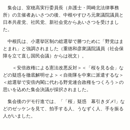
集会は、室穂高実行委員長（弁護士・岡崎北法律事務
所）の主催者あいさつの後、中根やすひろ元衆議院議員と
日本共産党、社民党、新社会党からあいさつを受けまし
た。
中根氏は、小選挙区制の総選挙で勝つために「野党はま
とまれ」と強調されました（重徳和彦衆議院議員（社会保
障を立て直し国民会議）からは祝文）。
＜安倍政権による憲法改悪反対＞＜「桜を見る会」な
どの疑惑を徹底解明せよ＞＜自衛隊を中東に派遣するな＞
＜総選挙で安倍内閣に代わる野党連合政権をつくろう＞の
思いを込めた集会決議が採択されました。
集会後のデモ行進では、「「桜」疑惑 幕引きダメ!」な
どのゼッケンを見て、拍手する人、うなずく人、手を振る
人がいました。