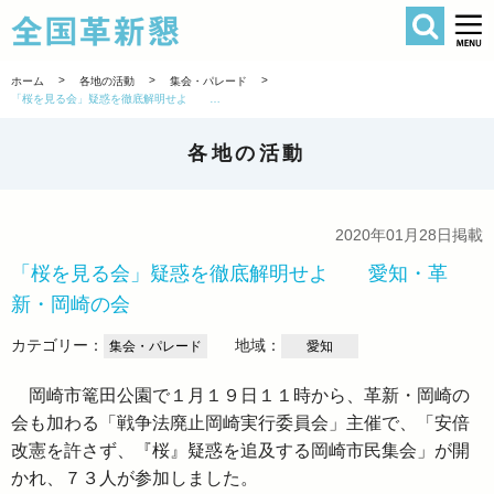
検索
全国革新懇 
>
>
>
ホーム
各地の活動
集会・パレード
「桜を見る会」疑惑を徹底解明せよ 愛知・革新・岡崎の会
各地の活動
2020年01月28日掲載
「桜を見る会」疑惑を徹底解明せよ 愛知・革
新・岡崎の会
カテゴリー：
地域：
集会・パレード
愛知
岡崎市篭田公園で１月１９日１１時から、革新・岡崎の
会も加わる「戦争法廃止岡崎実行委員会」主催で、「安倍
改憲を許さず、『桜』疑惑を追及する岡崎市民集会」が開
かれ、７３人が参加しました。