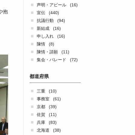
声明・アピール
(16)
や抱
宣伝
(440)
抗議行動
(94)
新結成
(16)
申し入れ
(16)
陳情
(8)
陳情・請願
(11)
集会・パレード
(72)
都道府県
三重
(10)
事務室
(61)
京都
(39)
佐賀
(11)
兵庫
(83)
北海道
(38)