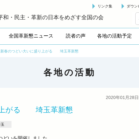
リンク集
ダウン
革新懇 - 「国民が主人公」の日本をめざして -
平和・民主・革新の日本をめざす全国の会
全国革新懇ニュース
読者の声
各地の活動予定
新春のつどい大いに盛り上がる 埼玉革新懇
各地の活動
2020年01月28
り上がる 埼玉革新懇
埼玉
のつどいを開催しました。