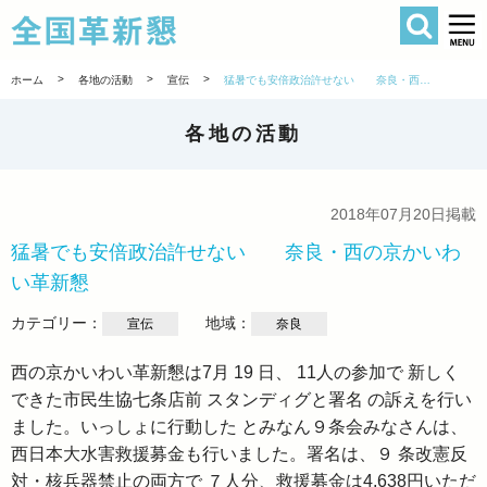
検索
全国革新懇 
>
>
>
ホーム
各地の活動
宣伝
猛暑でも安倍政治許せない 奈良・西の京かいわい革新懇
各地の活動
2018年07月20日掲載
猛暑でも安倍政治許せない 奈良・西の京かいわ
い革新懇
カテゴリー：
地域：
宣伝
奈良
西の京かいわい革新懇は7月 19 日、 11人の参加で 新しく
できた市民生協七条店前 スタンディグと署名 の訴えを行い
ました。いっしょに行動した とみなん９条会みなさんは、
西日本大水害救援募金も行いました。署名は、９ 条改憲反
対・核兵器禁止の両方で ７人分、救援募金は4,638円いただ