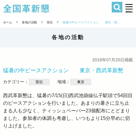
検索
全国革新懇 
>
>
>
ホーム
各地の活動
宣伝
猛暑の中ピースアクション 東京・西武革新懇
各地の活動
2018年07月20日掲載
猛暑の中ピースアクション 東京・西武革新懇
カテゴリー：
地域：
宣伝
東京
西武革新懇は、猛暑の7/15(日)西武池袋線仏子駅頭で54回目
のピースアクションを行いました。あまりの暑さに立ち止
まる人も少なく、ティッシュペーパー23個配布にとどまり
ました。参加者の体調も考慮し、いつもより15分早めに切
り上げました。