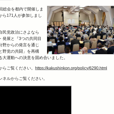
43回総会を都内で開催しま
ら171人が参加しまし
。
自民党政治にさよなら
・発展と『3つの共同目
分野からの発言を通じ
と野党の共闘」を再構
る大運動への決意を固め合いました。
からご覧ください。
https://kakushinkon.org/policy/6290.html
ンネルからご覧ください。