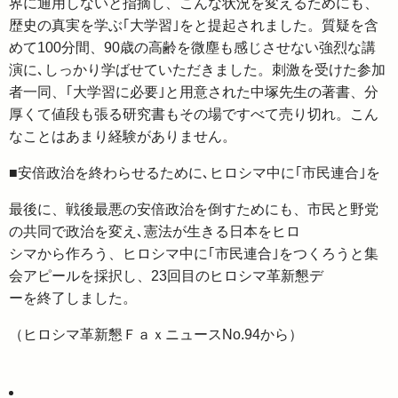
界に通用しないと指摘し、こんな状況を変えるためにも、
歴史の真実を学ぶ｢大学習｣をと提起されました。質疑を含
めて100分間、90歳の高齢を微塵も感じさせない強烈な講
演に､しっかり学ばせていただきました。刺激を受けた参加
者一同、｢大学習に必要｣と用意された中塚先生の著書、分
厚くて値段も張る研究書もその場ですべて売り切れ。こん
なことはあまり経験がありません。
■安倍政治を終わらせるために､ヒロシマ中に｢市民連合｣を
最後に、戦後最悪の安倍政治を倒すためにも、市民と野党
の共同で政治を変え､憲法が生きる日本をヒロ
シマから作ろう、ヒロシマ中に｢市民連合｣をつくろうと集
会アピールを採択し、23回目のヒロシマ革新懇デ
ーを終了しました。
（ヒロシマ革新懇ＦａｘニュースNo.94から）