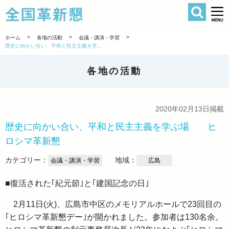
検索
全国革新懇 
>
>
>
ホーム
各地の活動
会議・講演・学習
歴史に向かい合い、平和と民主主義を学ぶ場 ヒロシマ革新懇
各地の活動
2020年02月13日掲載
歴史に向かい合い、平和と民主主義を学ぶ場 ヒ
ロシマ革新懇
カテゴリー：
地域：
会議・講演・学習
広島
■復活された｢紀元節｣と｢建国記念の日｣
2月11日(火)、広島市中区のメモリアルホールで23回目の
｢ヒロシマ革新懇デー｣が開かれました。参加者は130名余。