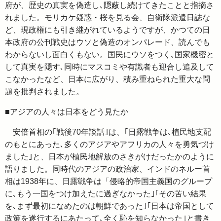
府が、歴史の真実を偽造し､隠蔽し続けてきたことと指摘さ
れました。モリカケ疑惑・桜を見る会、自衛隊派遣日誌な
ど、現政権にも引き継がれているようですが、かつての日
本政府の公刊戦史はウソと偽造のオンパレード、読んでも
わからないし面白くもない。国民にウソをつく､国家機密と
して真実を隠す､同時にマスコミや有識者も迎合し追及して
こなかったなど、日本に広がり、積み重ねられた重大な問
題を批判されました。
■アジアの人々は日本をどう見たか
安倍首相の｢戦後70年談話｣は、｢日露戦争は､植民地支配
のもとにあった､多くのアジアやアフリカの人々を勇気づけ
ました｣と、日本が植民地解放のさきがけだったかのように
語りました。同時代のアジアの政治家、インドのネルー首
相は1938年に、日露戦争は「侵略的帝国主義国のグループ
に､もう一国をつけ加えたに過ぎなかった｣｢その苦い結果
を､まず最初になめたのは朝鮮であった｣｢日本は帝国として
政策を遂行するにあたって､全く恥を知らなかった｣と書き