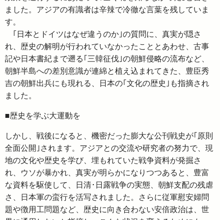
ました。アジアの有識者は辛辣で冷徹な言葉を残していま
す。
｢日本とドイツはなぜ違うのか｣の質問に、真実が隠さ
れ、歴史の解明が行われていなかったこととあわせ、古事
記や日本書紀まで遡る｢三韓征伐｣の朝鮮侵略の流布など、
朝鮮半島への差別意識が連綿と植え込まれてきた、豊臣秀
吉の朝鮮出兵にも現れる、日本の｢文化の歴史｣も指摘され
ました。
■歴史を学ぶ大運動を
しかし、戦後になると、機密だった膨大な公刊戦史が｢原則
全面公開｣されます。アジアとの交流や研究者の努力で、現
地の文化や歴史を学び、埋もれていた戦争資料が発掘さ
れ、ウソが暴かれ、真実が明らかになりつつあると、豊富
な資料を駆使して、日清･日露戦争の実態、朝鮮支配の残虐
さ、日本軍の蛮行を活写されました。さらに従軍慰安婦問
題や徴用工問題など、歴史に向き合わない安倍政治は、世