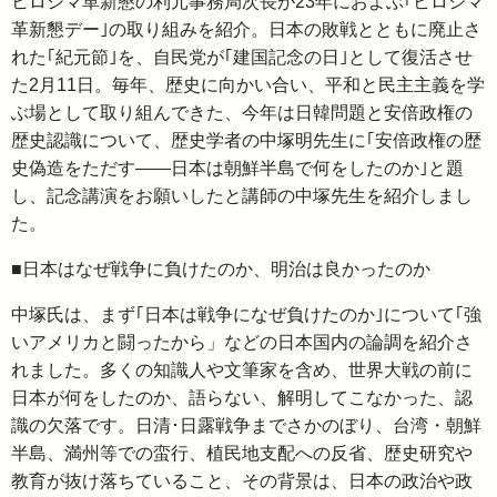
ヒロシマ革新懇の利元事務局次長が23年におよぶ｢ヒロシマ
革新懇デー｣の取り組みを紹介。日本の敗戦とともに廃止さ
れた｢紀元節｣を、自民党が｢建国記念の日｣として復活させ
た2月11日。毎年、歴史に向かい合い、平和と民主主義を学
ぶ場として取り組んできた、今年は日韓問題と安倍政権の
歴史認識について、歴史学者の中塚明先生に｢安倍政権の歴
史偽造をただす――日本は朝鮮半島で何をしたのか｣と題
し、記念講演をお願いしたと講師の中塚先生を紹介しまし
た。
■日本はなぜ戦争に負けたのか、明治は良かったのか
中塚氏は、まず｢日本は戦争になぜ負けたのか｣について｢強
いアメリカと闘ったから」などの日本国内の論調を紹介さ
れました。多くの知識人や文筆家を含め、世界大戦の前に
日本が何をしたのか、語らない、解明してこなかった、認
識の欠落です。日清･日露戦争までさかのぼり、台湾・朝鮮
半島、満州等での蛮行、植民地支配への反省、歴史研究や
教育が抜け落ちていること、その背景は、日本の政治や政