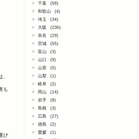
千葉
(58)
和歌山
(4)
埼玉
(34)
大阪
(236)
奈良
(29)
宮城
(55)
富山
(3)
山口
(9)
山形
(5)
山梨
(1)
は、
岐阜
(2)
者も
岡山
(14)
岩手
(8)
島根
(3)
広島
(27)
徳島
(2)
愛媛
(1)
運び