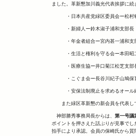
ました。革新懇加川義光代表挨拶に続
・日本共産党緑区委員会ー松村
・新婦人ー鈴木淑子浦和支部長
・年金者組合ー宮内甚一浦和支
・生活と権利を守る会ー本田昭二
・医療生協ー井口菊江松芝支部
・こぐま会ー長谷川紀子山鳩保
・安保法制廃止を求めるオール緑
また緑区革新懇の新会員を代表して
神部勝秀事務局長からは、
第一号議
ポイントを押さえた話ぶりが見事でし
拍手により承認。会員の保崎氏から質