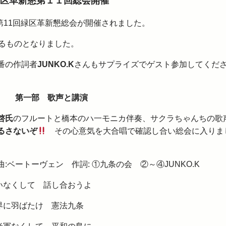
区革新懇第１１回総会開催
第11回緑区革新懇総会が開催されました。
るものとなりました。
番の作詞者
JUNKO.K
さんもサプライズでゲスト参加してくだ
第一部 歌声と講演
啓氏
のフルートと橋本のハ一モニカ伴奏、サクラちゃんちの歌
るさないぞ
その心意気を大合唱で確認し合い総会に入りま
曲:ベートーヴェン 作詞: ①九条の会 ②～④JUNKO.K
くして 話し合おうよ
界に羽ばたけ 憲法九条