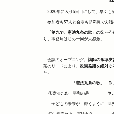
緑
2020年に入り5日目にして、早くも
参加者も57人と会場も超満員で力漲
「第九で、憲法九条の歌」
の②～④
り、事務局はじめ一同が大感激。
会議のオープニング。
講師の永塚友
茶のリードにより、
改憲発議を絶対ゆ
た。
「憲法九条の歌」
作
①憲法九条 平和の砦 争いな
子どもの未来が 輝くように 世