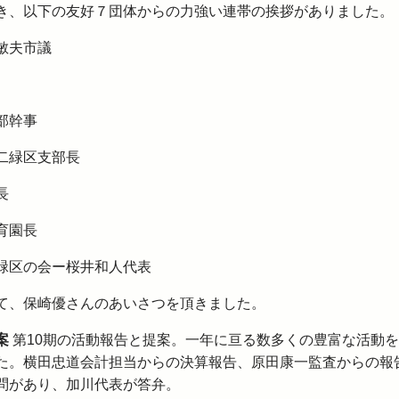
き、以下の友好７団体からの力強い連帯の挨拶がありました。
敏夫市議
部幹事
緑区支部長
長
育園長
区の会ー桜井和人代表
、保崎優さんのあいさつを頂きました。
案
第10期の活動報告と提案。一年に亘る数多くの豊富な活動
た。横田忠道会計担当からの決算報告、原田康一監査からの報
問があり、加川代表が答弁。