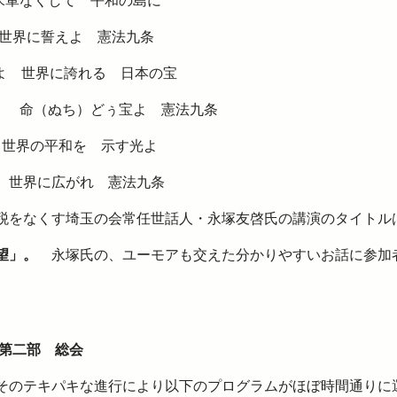
なくして 平和の島に
世界に誓えよ 憲法九条
森よ 世界に誇れる 日本の宝
（ぬち）どぅ宝よ 憲法九条
の平和を 示す光よ
に広がれ 憲法九条
をなくす埼玉の会常任世話人・永塚友啓氏の講演のタイトル
望」。
永塚氏の、ユーモアも交えた分かりやすいお話に参加
第二部 総会
のテキパキな進行により以下のプログラムがほぼ時間通りに