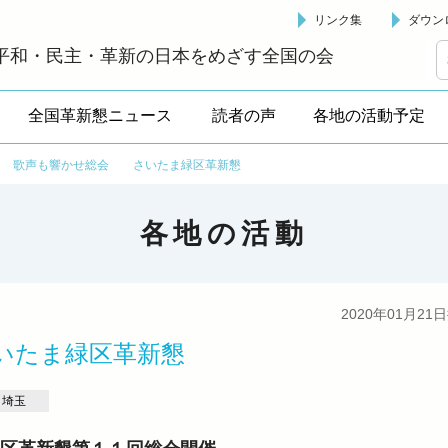
リンク集
ダウン
革新懇 - 「国民が主人公」の日本をめざして -
平和・民主・革新の日本をめざす全国の会
全国革新懇ニュース
読者の声
各地の活動予定
>
歌声も響かせ総会 さいたま緑区革新懇
各地の活動
2020年01月21
いたま緑区革新懇
埼玉