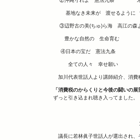
②沖縄守れよ 憲法九条 米軍
基地なき未来が 渡せるように 
③辺野古の美(ちゅ)ら海 高江の
豊かな自然の 生命育む 命
④日本の宝だ 憲法九条 世界
全ての人々 幸せ願い 世界
加川代表世話人より講師紹介、消費税
「消費税のからくりと今後の闘いの展
ずっと引き込まれ聴き入ってました。
議長に若林眞子世話人が選出され、そ