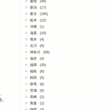
愛知
(48)
新潟
(17)
東京
(185)
栃木
(12)
沖縄
(1)
滋賀
(10)
熊本
(4)
石川
(9)
神奈川
(58)
福井
(4)
福岡
(20)
福島
(8)
秋田
(5)
群馬
(6)
茨城
(6)
を、
長崎
(2)
告。
青森
(2)
静岡
(2)