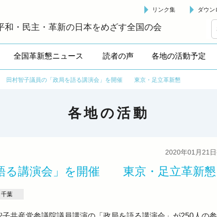
リンク集
ダウン
革新懇 - 「国民が主人公」の日本をめざして -
平和・民主・革新の日本をめざす全国の会
全国革新懇ニュース
読者の声
各地の活動予定
>
田村智子議員の「政局を語る講演会」を開催 東京・足立革新懇
各地の活動
2020年01月21
語る講演会」を開催 東京・足立革新懇
千葉
智子共産党参議院議員講演の「政局を語る講演会」が250人の