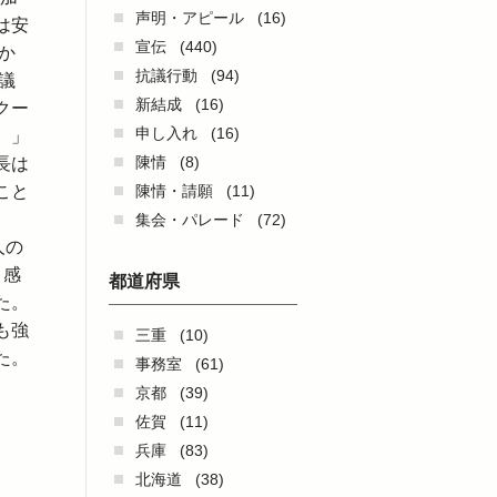
声明・アピール
(16)
は安
宣伝
(440)
か
抗議行動
(94)
議
新結成
(16)
クー
申し入れ
(16)
。」
陳情
(8)
長は
陳情・請願
(11)
こと
集会・パレード
(72)
人の
く感
都道府県
た。
も強
三重
(10)
た。
事務室
(61)
京都
(39)
佐賀
(11)
兵庫
(83)
北海道
(38)