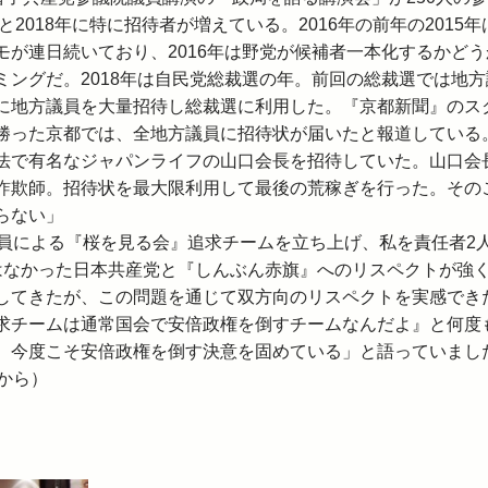
と2018年に特に招待者が増えている。2016年の前年の2015年
が連日続いており、2016年は野党が候補者一本化するかどう
ングだ。2018年は自民党総裁選の年。前回の総裁選では地方
に地方議員を大量招待し総裁選に利用した。『京都新聞』のス
勝った京都では、全地方議員に招待状が届いたと報道している
で有名なジャパンライフの山口会長を招待していた。山口会
詐欺師。招待状を最大限利用して最後の荒稼ぎを行った。その
らない」
員による『桜を見る会』追求チームを立ち上げ、私を責任者2
はなかった日本共産党と『しんぶん赤旗』へのリスペクトが強
してきたが、この問題を通じて双方向のリスペクトを実感でき
求チームは通常国会で安倍政権を倒すチームなんだよ』と何度
、今度こそ安倍政権を倒す決意を固めている」と語っていまし
7から）