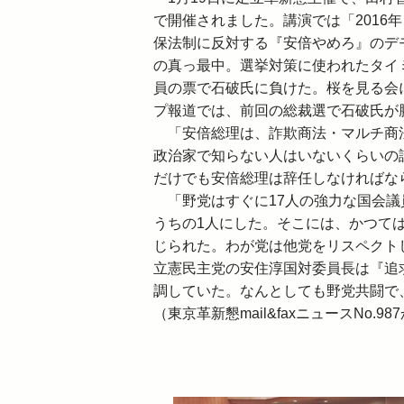
で開催されました。講演では「2016年
保法制に反対する『安倍やめろ』のデモ
の真っ最中。選挙対策に使われたタイミ
員の票で石破氏に負けた。桜を見る会
プ報道では、前回の総裁選で石破氏が
「安倍総理は、詐欺商法・マルチ商法
政治家で知らない人はいないくらいの
だけでも安倍総理は辞任しなければな
「野党はすぐに17人の強力な国会議
うちの1人にした。そこには、かつて
じられた。わが党は他党をリスペクト
立憲民主党の安住淳国対委員長は『追
調していた。なんとしても野党共闘で
（東京革新懇mail&faxニュースNo.98