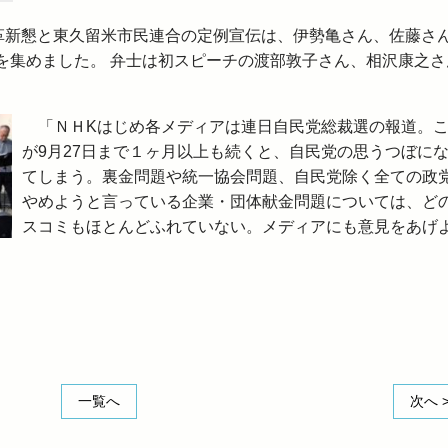
革新懇と東久留米市民連合の定例宣伝は、伊勢亀さん、佐藤さ
を集めました。 弁士は初スピーチの渡部敦子さん、相沢康之さ
「ＮＨKはじめ各メディアは連日自民党総裁選の報道。
が9月27日まで１ヶ月以上も続くと、自民党の思うつぼに
てしまう。裏金問題や統一協会問題、自民党除く全ての政
やめようと言っている企業・団体献金問題については、ど
スコミもほとんどふれていない。メディアにも意見をあげ
一覧へ
次へ 