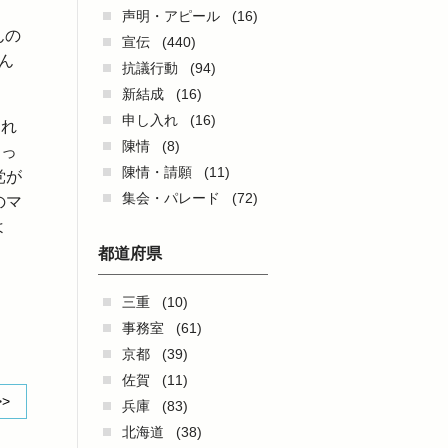
声明・アピール
(16)
んの
宣伝
(440)
ん
抗議行動
(94)
新結成
(16)
申し入れ
(16)
これ
陳情
(8)
なっ
陳情・請願
(11)
党が
集会・パレード
(72)
のマ
よ
都道府県
三重
(10)
事務室
(61)
京都
(39)
佐賀
(11)
>>
兵庫
(83)
北海道
(38)