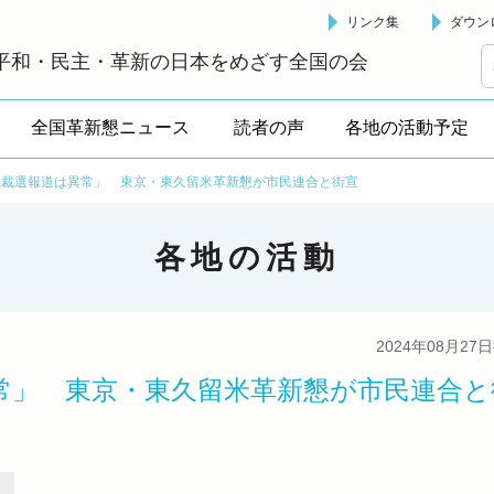
リンク集
ダウン
革新懇 - 「国民が主人公」の日本をめざして -
平和・民主・革新の日本をめざす全国の会
全国革新懇ニュース
読者の声
各地の活動予定
総裁選報道は異常」 東京・東久留米革新懇が市民連合と街宣
各地の活動
2024年08月27
常」 東京・東久留米革新懇が市民連合と