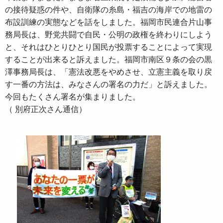
の接待疑惑の件や、自衛隊の糸島・福吉の海岸での地雷の
布設訓練の実態などを話をしました。福岡市民連合片山事
務局長は、野党共闘で自民・公明の政権を終わりにしよう
と、それはひとりひとり国民が投票することによって実現
することが出来ると訴えました。福岡市南区９条の会の黒
澤事務局長は、「憲法改悪をやめさせ、立憲主義を取り戻
す一番の方法は、みなさんの署名の力だ」と訴えました。
今回もたくさん署名が集まりました。
（ 別府正次さん通信）