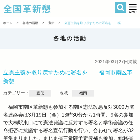
検索
全国革新懇 
>
>
>
ホーム
各地の活動
宣伝
立憲主義を取り戻すために署名を 福岡市南区革新懇
各地の活動
2021年03月27日掲載
立憲主義を取り戻すために署名を 福岡市南区革
新懇
カテゴリー：
地域：
宣伝
福岡
福岡市南区革新懇も参加する南区憲法改悪反対3000万署
名連絡会は3月19日（金）13時30分から1時間、9名の参加
で大橋駅東口にて憲法発議に反対する署名と学術会議の任
命拒否に抗議する署名宣伝行動を行い、合わせて署名が32
筆集まりました。まじま省三衆院予定候補も参加。総務省