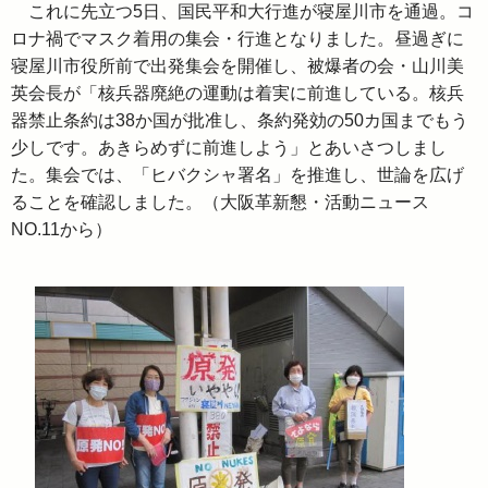
これに先立つ5日、国民平和大行進が寝屋川市を通過。コ
ロナ禍でマスク着用の集会・行進となりました。昼過ぎに
寝屋川市役所前で出発集会を開催し、被爆者の会・山川美
英会長が「核兵器廃絶の運動は着実に前進している。核兵
器禁止条約は38か国が批准し、条約発効の50カ国までもう
少しです。あきらめずに前進しよう」とあいさつしまし
た。集会では、「ヒバクシャ署名」を推進し、世論を広げ
ることを確認しました。（大阪革新懇・活動ニュース
NO.11から）