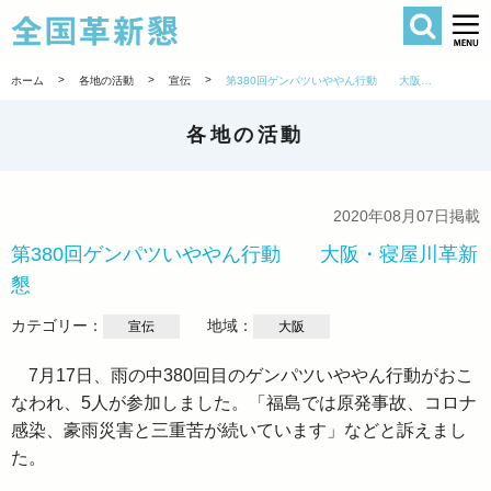
検索
全国革新懇 
>
>
>
ホーム
各地の活動
宣伝
第380回ゲンパツいややん行動 大阪・寝屋川革新懇
各地の活動
2020年08月07日掲載
第380回ゲンパツいややん行動 大阪・寝屋川革新
懇
カテゴリー：
地域：
宣伝
大阪
7月17日、雨の中380回目のゲンパツいややん行動がおこ
なわれ、5人が参加しました。「福島では原発事故、コロナ
感染、豪雨災害と三重苦が続いています」などと訴えまし
た。