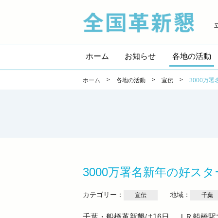
全国
ホーム
お知らせ
各地の活動
>
>
>
ホーム
各地の活動
宣伝
3000万
3000万署名新年の好
カテゴリー：
地域：
宣伝
千葉
千葉・船橋革新懇は16日、ＪＲ船橋