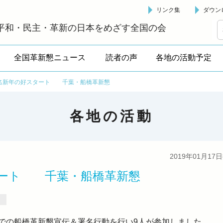
リンク集
ダウン
革新懇 - 「国民が主人公」の日本をめざして -
平和・民主・革新の日本をめざす全国の会
全国革新懇ニュース
読者の声
各地の活動予定
署名新年の好スタート 千葉・船橋革新懇
各地の活動
2019年01月17
スタート 千葉・船橋革新懇
駅での船橋革新懇宣伝＆署名行動を行い9人が参加しました。