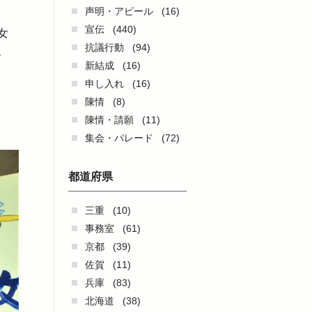
声明・アピール
(16)
宣伝
(440)
女
抗議行動
(94)
、
新結成
(16)
申し入れ
(16)
陳情
(8)
陳情・請願
(11)
集会・パレード
(72)
都道府県
三重
(10)
事務室
(61)
京都
(39)
佐賀
(11)
兵庫
(83)
北海道
(38)