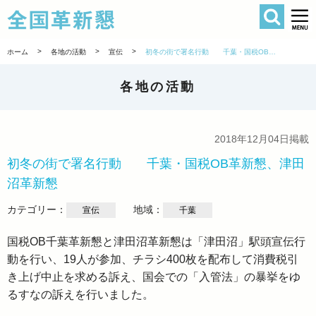
検索
全国革新懇 
>
>
>
ホーム
各地の活動
宣伝
初冬の街で署名行動 千葉・国税OB革新懇、津田沼革新懇
各地の活動
2018年12月04日掲載
初冬の街で署名行動 千葉・国税OB革新懇、津田
沼革新懇
カテゴリー：
地域：
宣伝
千葉
国税OB千葉革新懇と津田沼革新懇は「津田沼」駅頭宣伝行
動を行い、19人が参加、チラシ400枚を配布して消費税引
き上げ中止を求める訴え、国会での「入管法」の暴挙をゆ
るすなの訴えを行いました。