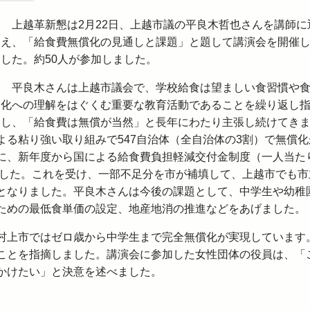
上越革新懇は2月22日、上越市議の平良木哲也さんを講師に
え、「給食費無償化の見通しと課題」と題して講演会を開催
した。約50人が参加しました。
平良木さんは上越市議会で、学校給食は望ましい食習慣や
化への理解をはぐくむ重要な教育活動であることを繰り返し
し、「給食費は無償が当然」と長年にわたり主張し続けてき
る粘り強い取り組みで547自治体（全自治体の3割）で無償化
に、新年度から国による給食費負担軽減交付金制度（一人当た
ました。これを受け、一部不足分を市が補填して、上越市でも市
となりました。平良木さんは今後の課題として、中学生や幼稚
ための最低食単価の設定、地産地消の推進などをあげました。
上市ではゼロ歳から中学生まで完全無償化が実現しています
ことを指摘しました。講演会に参加した女性団体の役員は、「
かけたい」と決意を述べました。