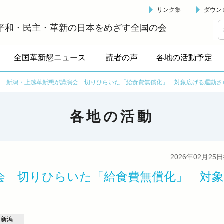
リンク集
ダウン
革新懇 - 「国民が主人公」の日本をめざして -
平和・民主・革新の日本をめざす全国の会
全国革新懇ニュース
読者の声
各地の活動予定
>
新潟・上越革新懇が講演会 切りひらいた「給食費無償化」 対象広げる運動さ
各地の活動
2026年02月25
会 切りひらいた「給食費無償化」 対象
新潟