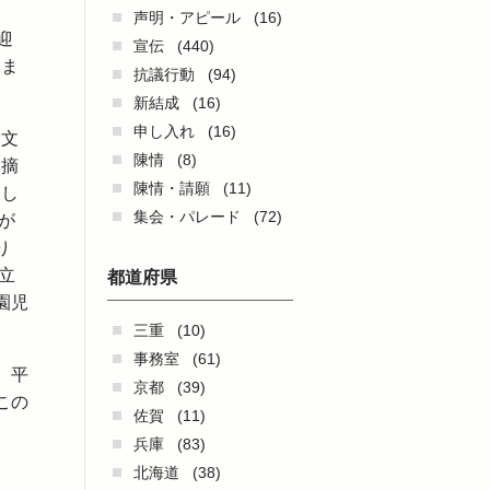
声明・アピール
(16)
迎
宣伝
(440)
しま
抗議行動
(94)
新結成
(16)
申し入れ
(16)
食文
陳情
(8)
指摘
陳情・請願
(11)
まし
集会・パレード
(72)
が
り
立
都道府県
園児
三重
(10)
事務室
(61)
。平
京都
(39)
この
佐賀
(11)
兵庫
(83)
北海道
(38)