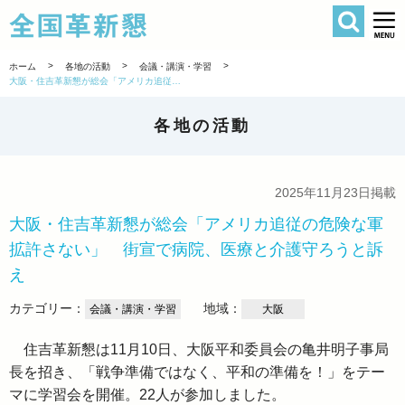
検索
全国革新懇 
>
>
>
ホーム
各地の活動
会議・講演・学習
大阪・住吉革新懇が総会「アメリカ追従の危険な軍拡許さない」 街宣で病院、医療と介護守ろうと訴え
各地の活動
2025年11月23日掲載
大阪・住吉革新懇が総会「アメリカ追従の危険な軍
拡許さない」 街宣で病院、医療と介護守ろうと訴
え
カテゴリー：
地域：
会議・講演・学習
大阪
住吉革新懇は11月10日、大阪平和委員会の亀井明子事局
長を招き、「戦争準備ではなく、平和の準備を！」をテー
マに学習会を開催。22人が参加しました。