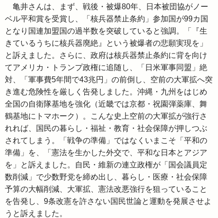
亀井さんは、まず、戦後・被爆80年、日本被団協がノー
ベル平和賞を受賞し、「核兵器禁止条約」参加国が99カ国
となり国連加盟国の過半数を突破していると強調。「『生
きているうちに核兵器廃絶』という被爆者の悲願実現を」
と訴えました。さらに、政府は核兵器禁止条約に背を向け
てアメリカ・トランプ政権に追随し、「日米軍事同盟」絶
対、「軍事費5年間で43兆円」の前倒し、空前の大軍拡へ突
き進む危険性を厳しく告発しました。沖縄・九州をはじめ
全国の自衛隊基地を強化（近畿では京都・祝園弾薬庫、舞
鶴基地にトマホーク）。こんな史上空前の大軍拡が強行さ
れれば、国民の暮らし・福祉・教育・社会保障が押しつぶ
されてしまう。「戦争の準備」ではなくいまこそ「平和の
準備」を、「憲法を生かした外交で、平和な日本とアジア
を」と訴えました。自民・維新の連立政権が「国会議員定
数削減」で少数野党を締め出し、暮らし・医療・社会保障
予算の大幅削減、大軍拡、憲法改悪強行を狙っていること
を告発し、9条改憲を許さない国民世論と運動を発展させよ
うと訴えました。