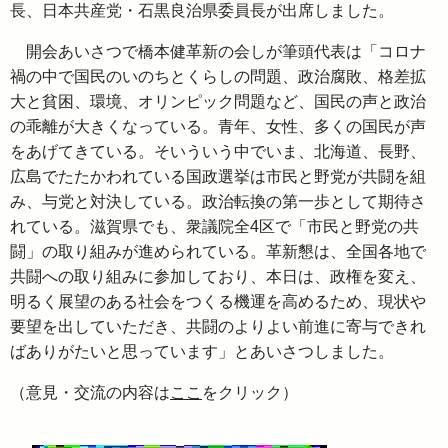
長、日本共産党・石黒良治県委員長が出席しました。
開会あいさつで橋本健革新の会しが筆頭代表は「コロナ
禍の中で国民のいのちとくらしの問題、政治腐敗、格差拡
大と貧困、環境、オリンピック問題など、国民の声と政治
の乖離が大きくなっている。青年、女性、多くの国民が声
をあげてきている。そいういう中でいま、北海道、長野、
広島でたたかわれている国政選挙は市民と野党が共闘を組
み、与党と対決している。政治転換の第一歩として期待さ
れている。滋賀県でも、衆議院全4区で「市民と野党の共
闘」の取り組みが進められている。革新懇は、全国各地で
共闘への取り組みに参加しており、本日は、政権を変え、
明るく展望のある社会をつくる機運を高めるため、現状や
要望を出していただき、共闘のよりよい前進に寄与できれ
ばありがたいと思っています」とあいさつしました。
（意見・交流の内容は
ここ
をクリック）