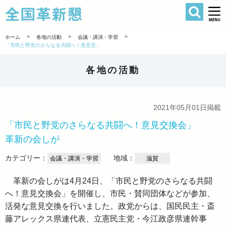
検索
全国革新懇 
>
>
>
ホーム
各地の活動
会議・講演・学習
「市民と野党のさらなる共闘へ！意見交換会」 革新の会しが
各地の活動
2021年05月01日掲載
「市民と野党のさらなる共闘へ！意見交換会」
革新の会しが
カテゴリー：
地域：
会議・講演・学習
滋賀
革新の会しがは4月24日、「市民と野党のさらなる共闘
へ！意見交換会」を開催し、市民・賛同団体などが参加、
活発な意見交換を行いました。政党からは、国民民主・斎
藤アレックス県連代表、立憲民主党・今江政彦県連幹事