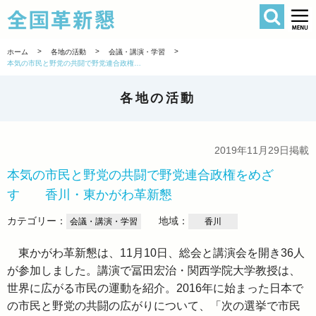
検索
全国革新懇 
>
>
>
ホーム
各地の活動
会議・講演・学習
本気の市民と野党の共闘で野党連合政権をめざす 香川・東かがわ革新懇
各地の活動
2019年11月29日掲載
本気の市民と野党の共闘で野党連合政権をめざ
す 香川・東かがわ革新懇
カテゴリー：
地域：
会議・講演・学習
香川
東かがわ革新懇は、11月10日、総会と講演会を開き36人
が参加しました。講演で冨田宏治・関西学院大学教授は、
世界に広がる市民の運動を紹介。2016年に始まった日本で
の市民と野党の共闘の広がりについて、「次の選挙で市民