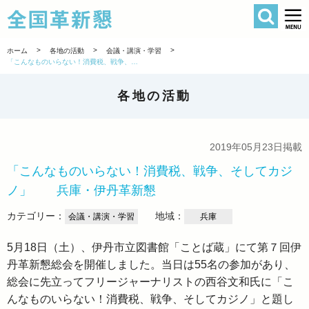
検索
全国革新懇 
>
>
>
ホーム
各地の活動
会議・講演・学習
「こんなものいらない！消費税、戦争、そしてカジノ」 兵庫・伊丹革新懇
各地の活動
2019年05月23日掲載
「こんなものいらない！消費税、戦争、そしてカジ
ノ」 兵庫・伊丹革新懇
カテゴリー：
地域：
会議・講演・学習
兵庫
5月18日（土）、伊丹市立図書館「ことば蔵」にて第７回伊
丹革新懇総会を開催しました。当日は55名の参加があり、
総会に先立ってフリージャーナリストの西谷文和氏に「こ
んなものいらない！消費税、戦争、そしてカジノ」と題し