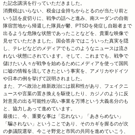
た記念講演を行っていただきました。
消費税はいらない、税金は金持ちからとるのが当たり前と
いう話を皮切りに、戦争の話へと進み、南スーダンの自衛
隊宿営地から帰還した隊員が鬱、PTSDを発症し自殺者まで
出るような危険な状態であったことなどを、貴重な映像で
見せていただきました。国会答弁ではこういった真実を隠
し、テレビなどのメディアでもこのようなニュースは流さ
れない状態にされています。そして、これまでも、戦争で
儲けたい人々が戦争を始めるためにメディアを使って国民
に嘘の情報を流してきたという事実を、アメリカやドイツ
や日本の例を挙げて説明されました。
また、アベ政治と維新政治には親和性があり、フェイクニ
ュースや言葉の置き換えを駆使したり、カジノのように反
対意見の出る可能性が高い事業を万博という大義名分のも
と、協力しあって進めています。
最後に、今、
重要な事は「忘れない」「あきらめない」
「騙されない」ということであり、そのカギを握るのが次
の参議院選挙、今こそ野党と市民の共同を進めていこう、