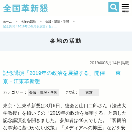
検索
全国革新懇 
>
>
>
ホーム
各地の活動
会議・講演・学習
記念講演「2019年の政治を展望する」開催 東京・江東革新懇
各地の活動
2019年03月14日掲載
記念講演「2019年の政治を展望する」開催 東
京・江東革新懇
カテゴリー：
地域：
会議・講演・学習
東京
東京・江東革新懇は3月6日、総会と山口二郎さん（法政大
学教授）を招いての「2019年の政治を展望する」と題した
記念講演会を開きました。参加者は46人でした。「客観的
な事実に基づかない政策」「メディアへの抑圧」などを安