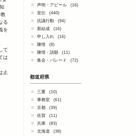
声明・アピール
(16)
知
宣伝
(440)
学教
抗議行動
(94)
なる
新結成
(16)
義を
申し入れ
(16)
陳情
(8)
して
陳情・請願
(11)
ては
集会・パレード
(72)
は止
都道府県
三重
(10)
事務室
(61)
京都
(39)
佐賀
(11)
兵庫
(83)
北海道
(38)