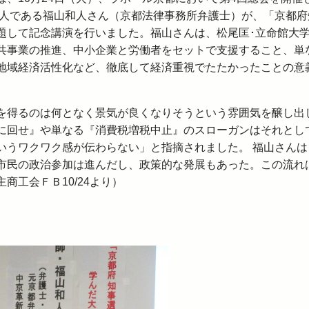
人である福山和人さん（
京都
法律事務所弁護士）が、「
京都
府
題して記念講演を行いました。福山さんは、松尾匡･立命館大
共事業の推進、中小企業と労働者をセットで支援すること、単
地域経済活性化など、徹底して経済重視でたたかったことの意
を得るのは何となく景気が良くなりそうという雰囲気を醸し出
に回せ』や単なる『消費税増税中止』のスローガンはそれとし
いうワクワク感が伝わらない」と指摘されました。 福山さんは
市民の政治参加は進んだし、政策的な発展もあった。この流れ
商工会ＦＢ10/24より）