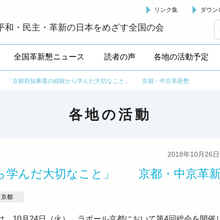
リンク集
ダウン
革新懇 - 「国民が主人公」の日本をめざして -
平和・民主・革新の日本をめざす全国の会
全国革新懇ニュース
読者の声
各地の活動予定
>
「京都府知事選の経験から学んだ大切なこと」 京都・中京革新懇
各地の活動
2018年10月26
ら学んだ大切なこと」 京都・中京革
京都
は、10月24日（火）、ラボール
京都
において第4回総会を開催