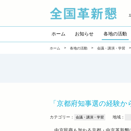
全国
ホーム
お知らせ
各地の活動
>
>
ホーム
各地の活動
会議・講演・学習
「京都府知事選の経験か
カテゴリー：
地域：
会議・講演・学習
中京
民商も加わる
京都・中京革新懇