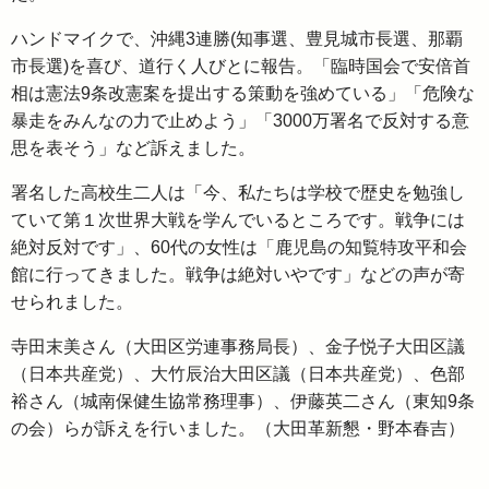
ハンドマイクで、沖縄3連勝(知事選、豊見城市長選、那覇
市長選)を喜び、道行く人びとに報告。「臨時国会で安倍首
相は憲法9条改憲案を提出する策動を強めている」「危険な
暴走をみんなの力で止めよう」「3000万署名で反対する意
思を表そう」など訴えました。
署名した高校生二人は「今、私たちは学校で歴史を勉強し
ていて第１次世界大戦を学んでいるところです。戦争には
絶対反対です」、60代の女性は「鹿児島の知覧特攻平和会
館に行ってきました。戦争は絶対いやです」などの声が寄
せられました。
寺田末美さん（大田区労連事務局長）、金子悦子大田区議
（日本共産党）、大竹辰治大田区議（日本共産党）、色部
裕さん（城南保健生協常務理事）、伊藤英二さん（東知9条
の会）らが訴えを行いました。（大田革新懇・野本春吉）