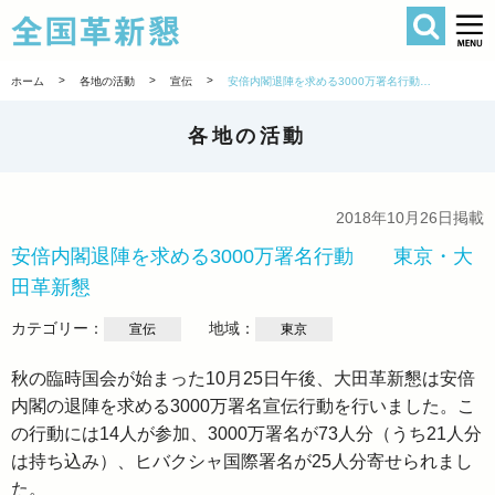
検索
全国革新懇 
>
>
>
ホーム
各地の活動
宣伝
安倍内閣退陣を求める3000万署名行動 東京・大田革新懇
各地の活動
2018年10月26日掲載
安倍内閣退陣を求める3000万署名行動 東京・大
田革新懇
カテゴリー：
地域：
宣伝
東京
秋の臨時国会が始まった10月25日午後、大田革新懇は安倍
内閣の退陣を求める3000万署名宣伝行動を行いました。こ
の行動には14人が参加、3000万署名が73人分（うち21人分
は持ち込み）、ヒバクシャ国際署名が25人分寄せられまし
た。