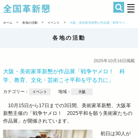
検索
全国革新懇 
>
>
>
ホーム
各地の活動
イベント
大阪・美術家革新懇が作品展「戦争ヤメロ！ 科学、教育、文化・芸術こそ平和を守る力に」
各地の活動
2025年10月16日掲載
大阪・美術家革新懇が作品展「戦争ヤメロ！ 科
学、教育、文化・芸術こそ平和を守る力に」
カテゴリー：
地域：
イベント
大阪
10月15日から17日までの3日間、美術家革新懇、大阪革
新懇主催の「戦争ヤメロ！ 2025平和を願う美術家たちの
作品展」が開催されています。
初日は30人が