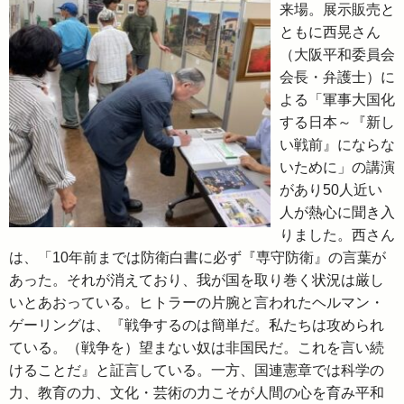
来場。展示販売と
ともに西晃さん
（大阪平和委員会
会長・弁護士）に
よる「軍事大国化
する日本～『新し
い戦前』にならな
いために」の講演
があり50人近い
人が熱心に聞き入
りました。西さん
は、「10年前までは防衛白書に必ず『専守防衛』の言葉が
あった。それが消えており、我が国を取り巻く状況は厳し
いとあおっている。ヒトラーの片腕と言われたヘルマン・
ゲーリングは、『戦争するのは簡単だ。私たちは攻められ
ている。（戦争を）望まない奴は非国民だ。これを言い続
けることだ』と証言している。一方、国連憲章では科学の
力、教育の力、文化・芸術の力こそが人間の心を育み平和