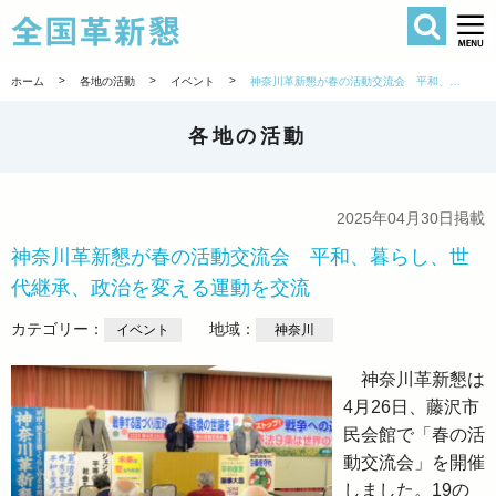
検索
全国革新懇 
>
>
>
ホーム
各地の活動
イベント
神奈川革新懇が春の活動交流会 平和、暮らし、世代継承、政治を変える運動を交流
各地の活動
2025年04月30日掲載
神奈川革新懇が春の活動交流会 平和、暮らし、世
代継承、政治を変える運動を交流
カテゴリー：
地域：
イベント
神奈川
神奈川革新懇は
4月26日、藤沢市
民会館で「春の活
動交流会」を開催
しました。19の