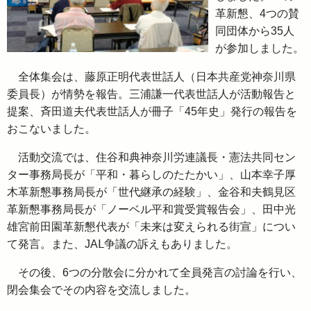
革新懇、4つの賛
同団体から35人
が参加しました。
全体集会は、藤原正明代表世話人（日本共産党神奈川県
委員長）が情勢を報告。三浦謙一代表世話人が活動報告と
提案、斉田道夫代表世話人が冊子「45年史」発行の報告を
おこないました。
活動交流では、住谷和典神奈川労連議長・憲法共同セン
ター事務局長が「平和・暮らしのたたかい」、山本幸子厚
木革新懇事務局長が「世代継承の経験」、金谷和夫鶴見区
革新懇事務局長が「ノーベル平和賞受賞報告会」、田中光
雄宮前田園革新懇代表が「未来は変えられる街宣」につい
て発言。また、JAⅬ争議の訴えもありました。
その後、6つの分散会に分かれて全員発言の討論を行い、
閉会集会でその内容を交流しました。