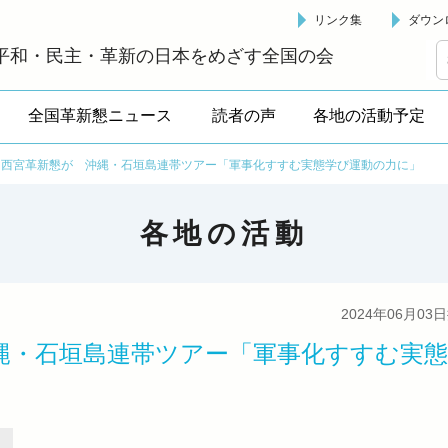
リンク集
ダウン
革新懇 - 「国民が主人公」の日本をめざして -
平和・民主・革新の日本をめざす全国の会
全国革新懇ニュース
読者の声
各地の活動予定
・西宮革新懇が 沖縄・石垣島連帯ツアー「軍事化すすむ実態学び運動の力に」
各地の活動
2024年06月03
縄・石垣島連帯ツアー「軍事化すすむ実態