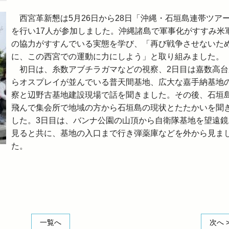
西宮革新懇は5月26日から28日「沖縄・石垣島連帯ツア
を行い17人が参加しました。沖縄諸島で軍事化がすすみ米
の協力がすすんでいる実態を学び、「再び戦争させないた
に、この西宮での運動に力にしよう」と取り組みました。
初日は、糸数アブチラガマなどの視察、2日目は嘉数高台
らオスプレイが並んでいる普天間基地、広大な嘉手納基地
察と辺野古基地建設現場で話を聞きました。その後、石垣
飛んで集会所で地域の方から石垣島の現状とたたかいを聞
した。3日目は、バンナ公園の山頂から自衛隊基地を望遠鏡
見ると共に、基地の入口まで行き弾薬庫などを外から見ま
た。
一覧へ
次へ 