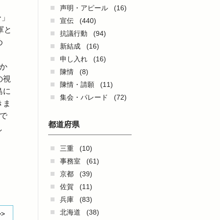
声明・アピール
(16)
ー」
宣伝
(440)
軍と
抗議行動
(94)
め
新結成
(16)
申し入れ
(16)
か
陳情
(8)
の視
陳情・請願
(11)
島に
集会・パレード
(72)
きま
で
都道府県
し
三重
(10)
事務室
(61)
京都
(39)
佐賀
(11)
兵庫
(83)
北海道
(38)
>>