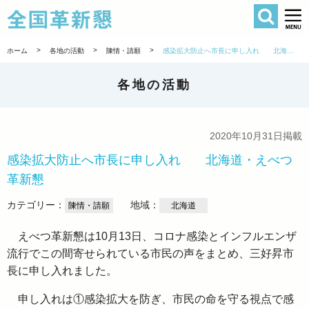
検索
全国革新懇 
>
>
>
ホーム
各地の活動
陳情・請願
感染拡大防止へ市長に申し入れ 北海道・えべつ革新懇
各地の活動
2020年10月31日掲載
感染拡大防止へ市長に申し入れ 北海道・えべつ
革新懇
カテゴリー：
地域：
陳情・請願
北海道
えべつ革新懇は10月13日、コロナ感染とインフルエンザ
流行でこの間寄せられている市民の声をまとめ、三好昇市
長に申し入れました。
申し入れは①感染拡大を防ぎ、市民の命を守る視点で感