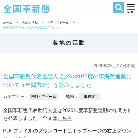
検索
全国革新懇 
>
>
>
ホーム
各地の活動
声明・アピール
全国革新懇代表世話人会が2020年度の革新懇運動について（年間方針）を発表しました
各地の活動
2020年05月27日掲載
全国革新懇代表世話人会が2020年度の革新懇運動に
ついて（年間方針）を発表しました
カテゴリー：
地域：
声明・アピール
事務室
全国革新懇代表世話人会は2020年度革新懇運動の年間方針
を発表しました 全文は
こちら
PDFファイルのダウンロードはトップページの
右上ダウン