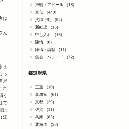
声明・アピール
(16)
。
宣伝
(440)
者は
抗議行動
(94)
」
新結成
(16)
さん
申し入れ
(16)
陳情
(8)
陳情・請願
(11)
集会・パレード
(72)
氷ま
都道府県
なっ
道局
三重
(10)
これ
事務室
(61)
弱く
京都
(39)
はで
佐賀
(11)
理は
（江
兵庫
(83)
北海道
(38)