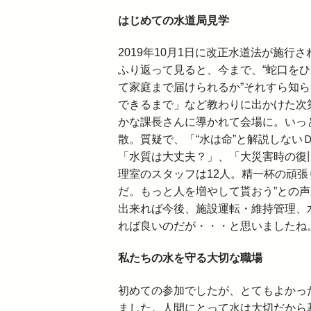
はじめての水道局見学
2019年10月1日に改正水道法が施行
ふり返って見ると、今まで、“蛇口をひ
て家庭まで届けられるか”それすら知
できるまで」など教わりに出かけた次
かな課長さんに導かれて会場に。いっ
散。質疑で、「“水は命”と解説しな
「水質は大丈夫？」、「大災害時の復
理室のスタッフは12人。精一杯の頑
だ。もっと人を増やして貰おう”との
出来れば今後、施設運転・維持管理、
れば良いのだが・・・と思いましたね
私たちの水を守る大切な職場
初めての参加でしたが、とてもよかっ
ました。人間にとって水は大切だから