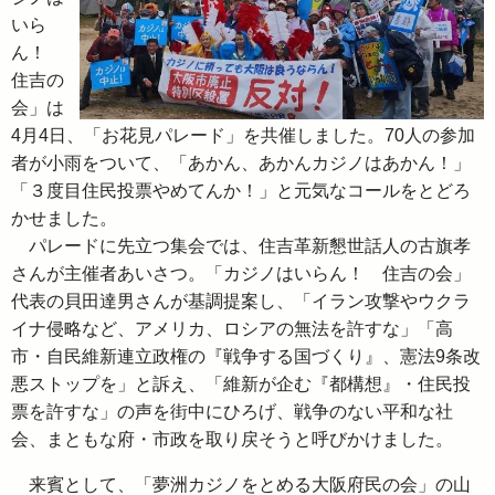
いら
ん！
住吉の
会」は
4月4日、「お花見パレード」を共催しました。70人の参加
者が小雨をついて、「あかん、あかんカジノはあかん！」
「３度目住民投票やめてんか！」と元気なコールをとどろ
かせました。
パレードに先立つ集会では、住吉革新懇世話人の古旗孝
さんが主催者あいさつ。「カジノはいらん！ 住吉の会」
代表の貝田達男さんが基調提案し、「イラン攻撃やウクラ
イナ侵略など、アメリカ、ロシアの無法を許すな」「高
市・自民維新連立政権の『戦争する国づくり』、憲法9条改
悪ストップを」と訴え、「維新が企む『都構想』・住民投
票を許すな」の声を街中にひろげ、戦争のない平和な社
会、まともな府・市政を取り戻そうと呼びかけました。
来賓として、「夢洲カジノをとめる大阪府民の会」の山