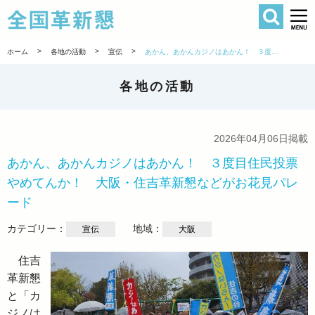
検索
全国革新懇 
>
>
>
ホーム
各地の活動
宣伝
あかん、あかんカジノはあかん！ ３度目住民投票やめてんか！ 大阪・住吉革新懇などがお花見パレード
各地の活動
2026年04月06日掲載
あかん、あかんカジノはあかん！ ３度目住民投票
やめてんか！ 大阪・住吉革新懇などがお花見パレ
ード
カテゴリー：
地域：
宣伝
大阪
住吉
革新懇
と「カ
ジノは