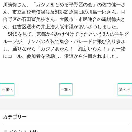
川義保さん、「カジノをとめる平野区の会」の佐竹健一さ
ん、市立高校無償譲渡反対訴訟原告団の川島一郎さん、阿
倍野区の石田冨美枝さん、大阪市・市民連合の馬場徳夫さ
ん、住吉区選出の井上浩大阪市議があいさつしました。
SNSを見て、京都から駆け付けてきたという3人の学生グ
ループが、サンバの衣装で集会・パレードに飛び入り参加
し、踊りながら「カジノあかん！ 維新いらん！」と一緒
にコール、参加者を激励し、沿道から注目されました。
<< 前へ
一覧へ
次へ >>
カテゴリー
イベント
(94)