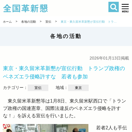
検索
全国革新懇 
>
>
>
ホーム
各地の活動
宣伝
東京・東久留米革新懇が宣伝行動 トランプ政権のベネズエラ侵略許すな 若者も参加
各地の活動
2026年01月13日掲載
東京・東久留米革新懇が宣伝行動 トランプ政権の
ベネズエラ侵略許すな 若者も参加
カテゴリー：
地域：
宣伝
東京
東久留米革新懇等は1月8日、東久留米駅西口で「トラン
プ政権の国連憲章、国際法違反のベネズエラ侵略を許す
な！」を訴える宣伝を行いました。
若者2人も手伝