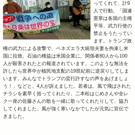
ってくれて、計9
人で行動。「国連
憲章は各国の主権
平等、武力行使の
禁止をうたってい
ます。トランプ政
権の武力による攻撃で、ベネズエラ大統領夫妻を拘束し米
国に拉致。石油の権益は米国企業に。関係者80人から100
人が殺害されたとの報道されています。このような無法を
許したら世界中が植民地支配の19世紀前に逆戻りしてしま
います。みんなでトランプの蛮行許すなの声をあげましょ
う！」などと、4人が訴えました。若者は、風で飛ばされた
チラシを素早く拾ってくれたり、二本松はじめさんや全レ
ク一座の佐藤さんの歌を一緒に歌ってくれたりして、協力
してくれました。風が強く寒いなかでしたが元気に宣伝で
きました。