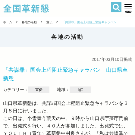
検索
全国革新懇 
>
>
>
ホーム
各地の活動
宣伝
「共謀罪」国会上程阻止緊急キャラバン 山口県革新懇
各地の活動
2017年03月10日掲載
「共謀罪」国会上程阻止緊急キャラバン 山口県革
新懇
カテゴリー：
地域：
宣伝
山口
山口県革新懇は、共謀罪国会上程阻止緊急キャラバンを３
月８日に行いました。
この日は、小雪舞う荒天の中、９時から山口県庁藩庁門前
で、出発式を行い、４０人が参加しました。出発式では、
ＹＯＵＴＨ（青年）革新懇中村良さんが、「私は共謀罪で