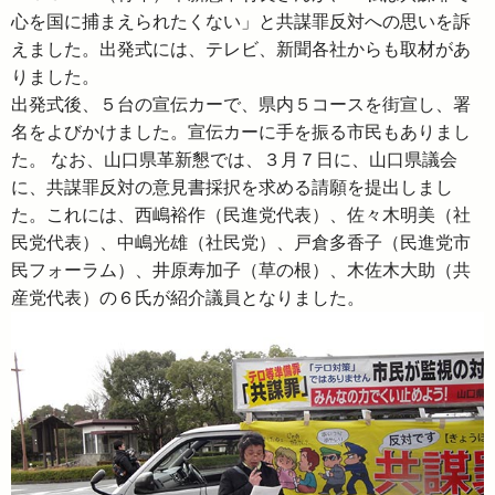
心を国に捕まえられたくない」と共謀罪反対への思いを訴
えました。出発式には、テレビ、新聞各社からも取材があ
りました。
出発式後、５台の宣伝カーで、県内５コースを街宣し、署
名をよびかけました。宣伝カーに手を振る市民もありまし
た。 なお、山口県革新懇では、３月７日に、山口県議会
に、共謀罪反対の意見書採択を求める請願を提出しまし
た。これには、西嶋裕作（民進党代表）、佐々木明美（社
民党代表）、中嶋光雄（社民党）、戸倉多香子（民進党市
民フォーラム）、井原寿加子（草の根）、木佐木大助（共
産党代表）の６氏が紹介議員となりました。