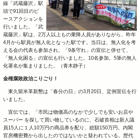
線「武蔵藤沢」駅
頭で91回目のピ
ースアクションを
行いました。「武
蔵藤沢」駅は、2万人以上もの乗降人員がありながら、昨年
4月から駅員が無人化となった駅です。当日は、無人化を考
える会の代表も参加され、「9条守れ」の宣伝と併せて、
「無人化困る」の宣伝も行いました。10名参加。5筆の無人
化署名が集まりました。（青木静子）
金権腐敗政治こりごり！
東久留米革新懇は「春分の日」の3月20日、定例宣伝を行
いました。
宣伝では、「市民は物価高のなかで少しでも安いお店や
スーパー を探して買い物しているのに、石破首相は新人議
員15人に１人10万円の商品券を配り、総額150万円。内閣
官房機密費から出したのではないかと疑われている。歴代