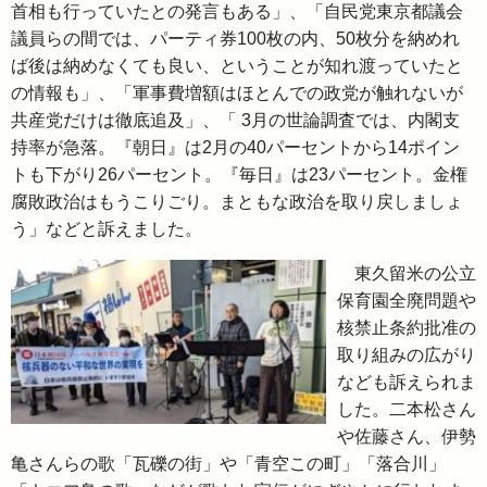
首相も行っていたとの発言もある」、「自民党東京都議会
議員らの間では、パーティ券100枚の内、50枚分を納めれ
ば後は納めなくても良い、ということが知れ渡っていたと
の情報も」、「軍事費増額はほとんでの政党が触れないが
共産党だけは徹底追及」、「 3月の世論調査では、内閣支
持率が急落。『朝日』は2月の40パーセントから14ポイン
トも下がり26パーセント。『毎日』は23パーセント。金権
腐敗政治はもうこりごり。まともな政治を取り戻しましょ
う」などと訴えました。
東久留米の公立
保育園全廃問題や
核禁止条約批准の
取り組みの広がり
なども訴えられま
した。二本松さん
や佐藤さん、伊勢
亀さんらの歌「瓦礫の街」や「青空この町」「落合川」