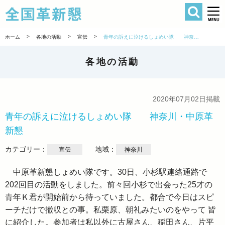
検索
全国革新懇 
>
>
>
ホーム
各地の活動
宣伝
青年の訴えに泣けるしょめい隊 神奈川・中原革新懇
各地の活動
2020年07月02日掲載
青年の訴えに泣けるしょめい隊 神奈川・中原革
新懇
カテゴリー：
地域：
宣伝
神奈川
中原革新懇しょめい隊です。30日、小杉駅連絡通路で
202回目の活動をしました。前々回小杉で出会った25才の
青年Ｋ君が開始前から待っていました。都合で今日はスピ
ーチだけで撤収との事。私栗原、朝礼みたいのをやって 皆
に紹介した。参加者は私以外に古屋さん、稲田さん、片平