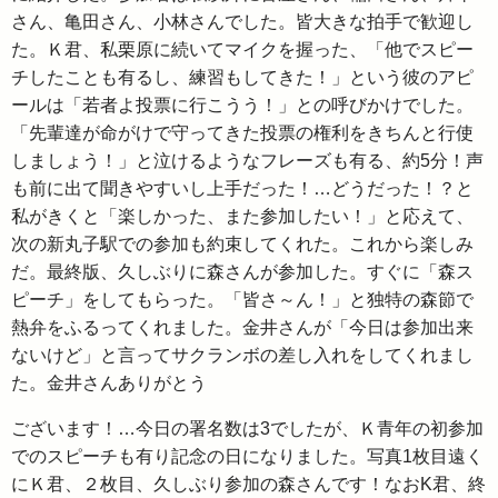
さん、亀田さん、小林さんでした。皆大きな拍手で歓迎し
た。Ｋ君、私栗原に続いてマイクを握った、「他でスピー
チしたことも有るし、練習もしてきた！」という彼のアピ
ールは「若者よ投票に行こうう！」との呼びかけでした。
「先輩達が命がけで守ってきた投票の権利をきちんと行使
しましょう！」と泣けるようなフレーズも有る、約5分！声
も前に出て聞きやすいし上手だった！…どうだった！？と
私がきくと「楽しかった、また参加したい！」と応えて、
次の新丸子駅での参加も約束してくれた。これから楽しみ
だ。最終版、久しぶりに森さんが参加した。すぐに「森ス
ピーチ」をしてもらった。「皆さ～ん！」と独特の森節で
熱弁をふるってくれました。金井さんが「今日は参加出来
ないけど」と言ってサクランボの差し入れをしてくれまし
た。金井さんありがとう
ございます！…今日の署名数は3でしたが、Ｋ青年の初参加
でのスピーチも有り記念の日になりました。写真1枚目遠く
にＫ君、２枚目、久しぶり参加の森さんです！なおK君、終