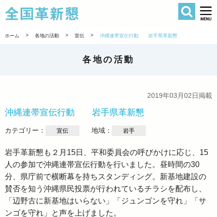
検索
全国革新懇 
>
>
>
ホーム
各地の活動
宣伝
沖縄連帯宣伝行動 岩手県革新懇
各地の活動
2019年03月02日掲載
沖縄連帯宣伝行動 岩手県革新懇
カテゴリー：
地域：
宣伝
岩手
岩手革新懇も２月15日、平和委員会の呼びかけに応じ、15
人の参加で沖縄連帯宣伝行動を行いました。昼時間の30
分、県庁前で横断幕を持ちスタンディング。新基地建設の
賛否を知う沖縄県民投票が行われているチラシを配布し、
「辺野古に新基地はいらない」「ジュンゴンを守れ」「サ
ンゴを守れ」と声を上げました。