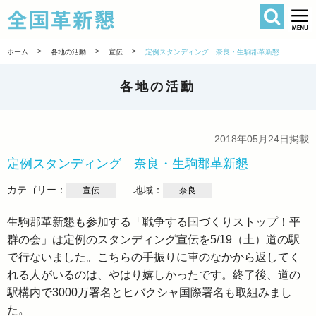
検索
全国革新懇 
>
>
>
ホーム
各地の活動
宣伝
定例スタンディング 奈良・生駒郡革新懇
各地の活動
2018年05月24日掲載
定例スタンディング 奈良・生駒郡革新懇
カテゴリー：
地域：
宣伝
奈良
生駒郡革新懇も参加する「戦争する国づくりストップ！平
群の会」は定例のスタンディング宣伝を5/19（土）道の駅
で行ないました。こちらの手振りに車のなかから返してく
れる人がいるのは、やはり嬉しかったです。終了後、道の
駅構内で3000万署名とヒバクシャ国際署名も取組みまし
た。