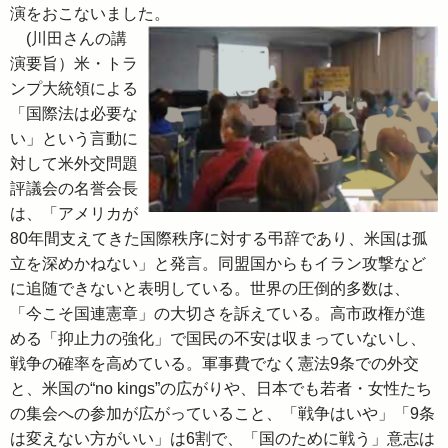
演をおこないました。
(川田さんの講
演要旨）米・トラ
ンプ大統領による
「国際法は必要な
い」という言動に
対して米外交問題
評議会の名誉会長
は、「アメリカが
80年間支えてきた国際秩序に対する弔辞であり、米国は孤
立を深めかねない」と発言。同盟国からもイラン攻撃など
に追随できないと表明している。世界の圧倒的多数は、
「今こそ国連憲章」の大切さを訴えている。高市政権が進
める「抑止力の強化」で国民の不安は収まっていないし、
戦争の確率を高めている。軍事費でなく憲法9条での外交
と、米国の“no kings”の広がりや、日本でも若者・女性たち
の集会への参加が広がっていること、「戦争はいや」「9条
は変えない方がいい」は6割で、「国のために戦う」意志は