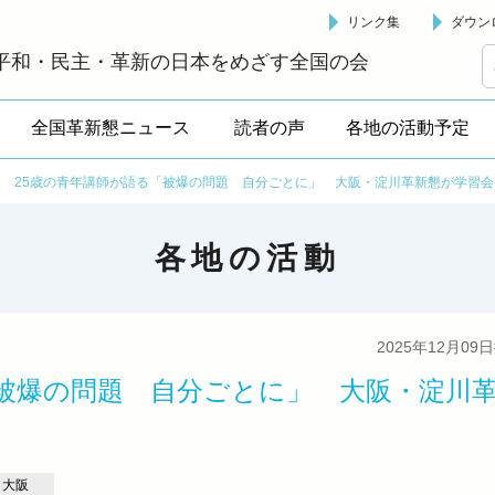
リンク集
ダウン
革新懇 - 「国民が主人公」の日本をめざして -
平和・民主・革新の日本をめざす全国の会
全国革新懇ニュース
読者の声
各地の活動予定
>
25歳の青年講師が語る「被爆の問題 自分ごとに」 大阪・淀川革新懇が学習会
各地の活動
2025年12月09
「被爆の問題 自分ごとに」 大阪・淀川
大阪