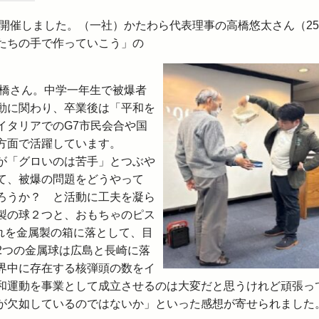
を開催しました。（一社）かたわら代表理事の高橋悠太さん（25
たちの手で作っていこう」の
高橋さん。中学一年生で被爆者
動に関わり、卒業後は「平和を
イタリアでのG7市民会合や国
方面で活躍しています。
が「グロいのは苦手」とつぶや
て、被爆の問題をどうやって
ろうか？ と活動に工夫を凝ら
製の球２つと、おもちゃのピス
ぞれを金属製の箱に落として、目
2つの金属球は広島と長崎に落
界中に存在する核弾頭の数をイ
和運動を事業として成立させるのは大変だと思うけれど頑張っ
が欠如しているのではないか」といった感想が寄せられました