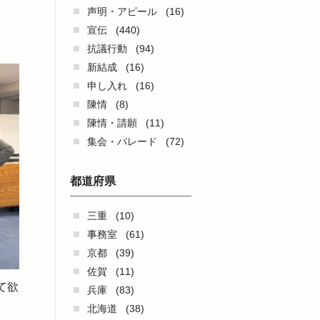
声明・アピール
(16)
宣伝
(440)
抗議行動
(94)
新結成
(16)
申し入れ
(16)
陳情
(8)
陳情・請願
(11)
集会・パレード
(72)
都道府県
三重
(10)
事務室
(61)
京都
(39)
佐賀
(11)
て欲
兵庫
(83)
。
北海道
(38)