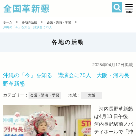
検索
全国革新懇 
>
>
>
ホーム
各地の活動
会議・講演・学習
沖縄の「今」を知る 講演会に75人 大阪・河内長野革新懇
各地の活動
2025年04月17日掲載
沖縄の「今」を知る 講演会に75人 大阪・河内長
野革新懇
カテゴリー：
地域：
会議・講演・学習
大阪
河内長野革新懇
は4月13 日午後、
河内長野駅前ノバ
ティホールで「沖