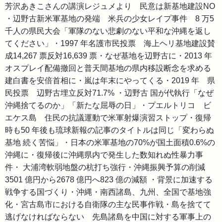
芳沢あきこさんの講演レジュメより
民意は新基地建設NO
・辺野古新米軍基地の発端 米兵の少女レイプ事件 8 万5
千人の県民大会「軍隊のない悲劇のない平和な沖縄を返し
てください」・1997 年名護市民投票 海上ヘリ基地建設賛
成14,267 票反対16,639 票・なぜ基地を辺野古に・2013 年
オスプレイ配備撤回と普天間基地の県内移設断念を求める
建白書を安倍首相に・嵐は年末にやってくる・2019 年 県
民投票 辺野古埋立反対71.7% ・辺野古 国が代執行「なぜ
沖縄捨てるのか」「新たな屈辱の日」・プエルトリコ ビ
エケス島 住民の抗議運動で米軍射爆演習ストップ・復帰
時も50 年後も琉球新報の記事のタイトルは同じ「変わらぬ
基地 続く苦悩」・日本の米軍基地の70%が国土面積0.6%の
沖縄に・復帰後に沖縄県内で発生した数知れぬ性暴力事
件・ 大浦湾軟弱地盤の杭打ち強行・沖縄振興予算の削減
3501 億円から2678 億円へ823 億の減額 ・背景に加速する
戦争する国づくり・沖縄・南西諸島、九州、全国で基地強
化・宮古島市における自衛隊の主な民事作戦・島を捨てて
逃げなければならない 先島諸島を中国に対する軍事上の