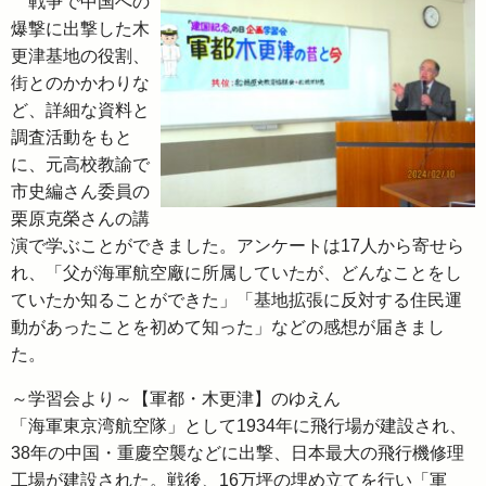
戦争で中国への
爆撃に出撃した木
更津基地の役割、
街とのかかわりな
ど、詳細な資料と
調査活動をもと
に、元高校教諭で
市史編さん委員の
栗原克榮さんの講
演で学ぶことができました。アンケートは17人から寄せら
れ、「父が海軍航空廠に所属していたが、どんなことをし
ていたか知ることができた」「基地拡張に反対する住民運
動があったことを初めて知った」などの感想が届きまし
た。
～学習会より～【軍都・木更津】のゆえん
「海軍東京湾航空隊」として1934年に飛行場が建設され、
38年の中国・重慶空襲などに出撃、日本最大の飛行機修理
工場が建設された。戦後、16万坪の埋め立てを行い「軍