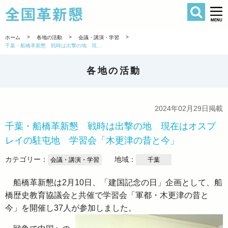
検索
全国革新懇 
>
>
>
ホーム
各地の活動
会議・講演・学習
千葉・船橋革新懇 戦時は出撃の地 現在はオスプレイの駐屯地 学習会「木更津の昔と今」
各地の活動
2024年02月29日掲載
千葉・船橋革新懇 戦時は出撃の地 現在はオスプ
レイの駐屯地 学習会「木更津の昔と今」
カテゴリー：
地域：
会議・講演・学習
千葉
船橋革新懇は2月10日、「建国記念の日」企画として、船
橋歴史教育協議会と共催で学習会「軍都・木更津の昔と
今」を開催し37人が参加しました。