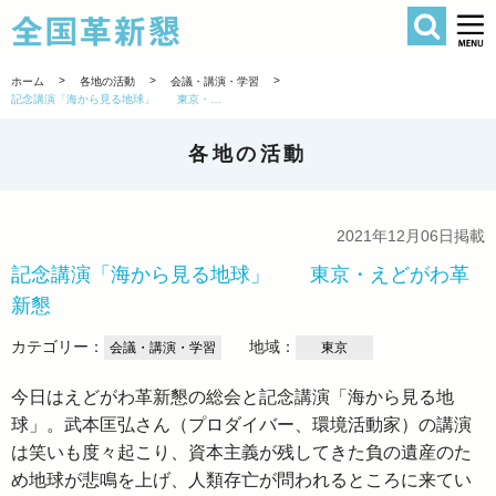
検索
全国革新懇 
>
>
>
ホーム
各地の活動
会議・講演・学習
記念講演「海から見る地球」 東京・えどがわ革新懇
各地の活動
2021年12月06日掲載
記念講演「海から見る地球」 東京・えどがわ革
新懇
カテゴリー：
地域：
会議・講演・学習
東京
今日はえどがわ革新懇の総会と記念講演「海から見る地
球」。武本匡弘さん（プロダイバー、環境活動家）の講演
は笑いも度々起こり、資本主義が残してきた負の遺産のた
め地球が悲鳴を上げ、人類存亡が問われるところに来てい