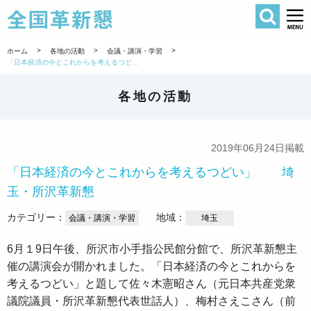
検索
全国革新懇 
>
>
>
ホーム
各地の活動
会議・講演・学習
「日本経済の今とこれからを考えるつどい」 埼玉・所沢革新懇
各地の活動
2019年06月24日掲載
「日本経済の今とこれからを考えるつどい」 埼
玉・所沢革新懇
カテゴリー：
地域：
会議・講演・学習
埼玉
6月１9日午後、所沢市小手指公民館分館で、所沢革新懇主
催の講演会が開かれました。「日本経済の今とこれからを
考えるつどい」と題して佐々木憲昭さん（元日本共産党衆
議院議員・所沢革新懇代表世話人）、梅村さえこさん（前