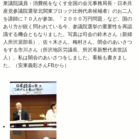
衆議院議員・消費税をなくす全国の会元事務局長・日本共
産党参議院選挙北関東ブロック比例代表候補者）のお二人
を講師に７０人が参加。「２０００万円問題」など、国の
あり方が鋭く問われている今、参議院選挙の重要性を再認
識する機会ともなりました。写真は司会の鈴木さん（新婦
人所沢居部長）、佐々木さん、梅村さん、閉会のあいさつ
をする市川さん（所沢地区労議長、所沢革新懇代表世話
人）。私は開会のあいさつをしました。看板も書きまし
た。（安東義彰さんFBから）